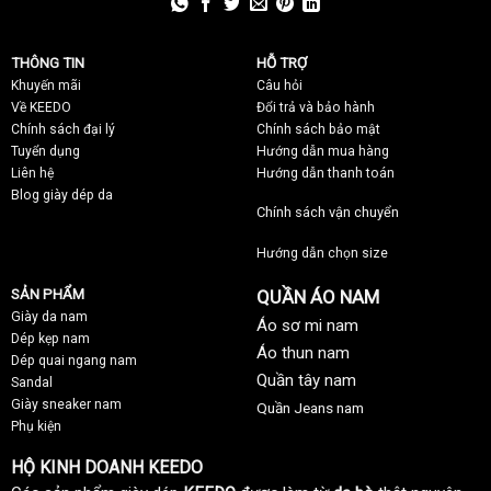
THÔNG TIN
HỖ TRỢ
Khuyến mãi
C
âu hỏi
Về KEEDO
Đổi trả và bảo hành
Chính sách đại lý
Chính sách bảo mật
Tuyển dụng
Hướng dẫn mua hàng
Liên hệ
Hướng dẫn thanh toán
Blog giày dép da
Chính sách vận chuyển
Hướng dẫn chọn size
SẢN PHẨM
QUẦN ÁO NAM
Giày da nam
Áo sơ mi nam
Dép kẹp nam
Áo thun nam
Dép quai ngang nam
Quần tây nam
Sandal
Giày sneaker nam
Quần Jeans nam
Phụ kiện
HỘ KINH DOANH KEEDO