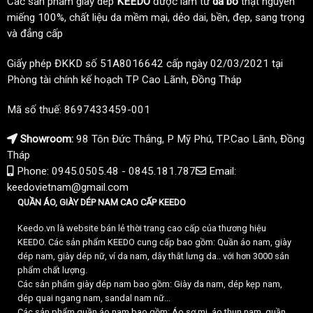
Các sản phẩm giày dép
KEEDO
được làm từ
da bò
thật nguyên
miếng 100%, chất liệu da mềm mại, dẻo dai, bền, đẹp, sang trọng
và đẳng cấp
Giấy phép ĐKKD số 51A8016642 cấp ngày 02/03/2021 tại
Phòng tài chính kế hoạch TP Cao Lãnh, Đồng Tháp
Mã số thuế: 8697433459-001
Showroom:
98 Tôn Đức Thắng, P Mỹ Phú, TP.Cao Lãnh, Đồng
Tháp
Phone: 0945.0505.48 - 0845.181.787
Email:
keedovietnam@gmail.com
QUẦN ÁO, GIÀY DÉP NAM CAO CẤP KEEDO
Keedo.vn là website bán lẻ thời trang cao cấp của thương hiệu
KEEDO. Các sản phẩm KEEDO cung cấp bao gồm: Quần áo nam, giày
dép nam, giày dép nữ, ví da nam, dây thắt lưng da.. với hơn 3000 sản
phẩm chất lượng.
Các sản phẩm giày dép nam bao gồm: Giày da nam, dép kẹp nam,
dép quai ngang nam, sandal nam nữ...
Các sản phẩm quần áo nam bao gồm: Áo sơ mi, áo thun nam, quần