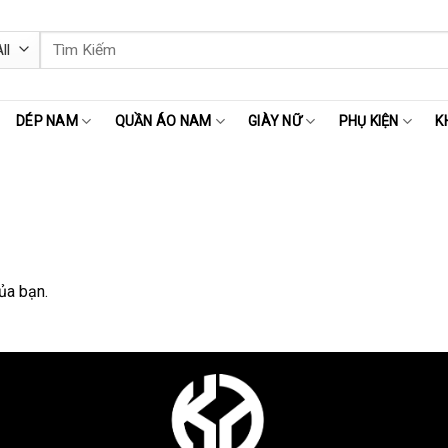
Tìm
kiếm:
DÉP NAM
QUẦN ÁO NAM
GIÀY NỮ
PHỤ KIỆN
K
ủa bạn.