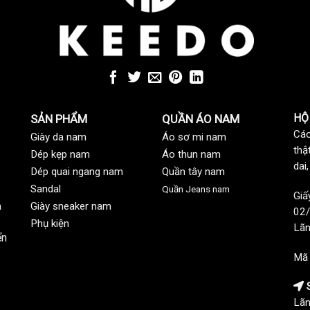
HỘ
SẢN PHẨM
QUẦN ÁO NAM
Các
Giày da nam
Áo sơ mi nam
thậ
Dép kẹp nam
Áo thun nam
dai
Dép quai ngang nam
Quần tây nam
Sandal
Quần Jeans nam
Giấ
n
Giày sneaker nam
02/
Phụ kiện
Lãn
ển
Mã
S
Lãn