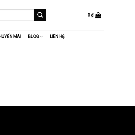
0
₫
HUYẾN MÃI
BLOG
LIÊN HỆ