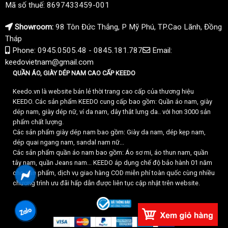
Mã số thuế: 8697433459-001
Showroom:
98 Tôn Đức Thắng, P Mỹ Phú, TP.Cao Lãnh, Đồng
Tháp
Phone: 0945.0505.48 - 0845.181.787
Email:
keedovietnam@gmail.com
QUẦN ÁO, GIÀY DÉP NAM CAO CẤP KEEDO
Keedo.vn là website bán lẻ thời trang cao cấp của thương hiệu
KEEDO. Các sản phẩm KEEDO cung cấp bao gồm: Quần áo nam, giày
dép nam, giày dép nữ, ví da nam, dây thắt lưng da.. với hơn 3000 sản
phẩm chất lượng.
Các sản phẩm giày dép nam bao gồm: Giày da nam, dép kẹp nam,
dép quai ngang nam, sandal nam nữ...
Các sản phẩm quần áo nam bao gồm: Áo sơ mi, áo thun nam, quần
tây nam, quần Jeans nam... KEEDO áp dụng chế độ bảo hành 01 năm
cho sản phẩm, dịch vụ giao hàng COD miễn phí toàn quốc cùng nhiều
chương trình ưu đãi hấp dẫn được liên tục cập nhật trên website.