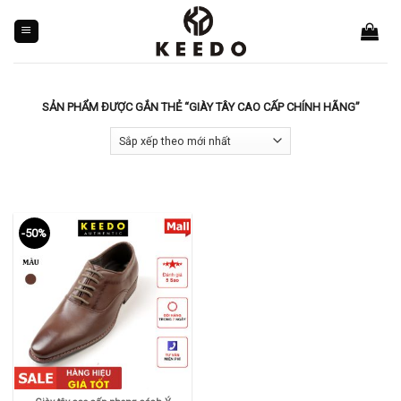
Skip
to
content
SẢN PHẨM ĐƯỢC GẮN THẺ “GIÀY TÂY CAO CẤP CHÍNH HÃNG”
-50%