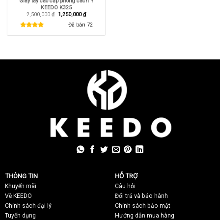
Giày tây cao cấp phong cách Ý
KEEDO K325
Giá
Giá
2,500,000
₫
1,250,000
₫
gốc
hiện
là:
tại
Đã bán
72
2,500,000 ₫.
là:
1,250,000 ₫.
THÔNG TIN
HỖ TRỢ
Khuyến mãi
C
âu hỏi
Về KEEDO
Đổi trả và bảo hành
Chính sách đại lý
Chính sách bảo mật
Tuyển dụng
Hướng dẫn mua hàng