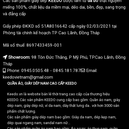
Các sản phẩm giày dép
KEEDO
được làm từ
da bò
thật nguyên
miếng 100%, chất liệu da mềm mại, dẻo dai, bền, đẹp, sang trọng
và đẳng cấp
Giấy phép ĐKKD số 51A8016642 cấp ngày 02/03/2021 tại
Phòng tài chính kế hoạch TP Cao Lãnh, Đồng Tháp
Mã số thuế: 8697433459-001
Showroom:
98 Tôn Đức Thắng, P Mỹ Phú, TP.Cao Lãnh, Đồng
Tháp
Phone: 0945.0505.48 - 0845.181.787
Email:
keedovietnam@gmail.com
QUẦN ÁO, GIÀY DÉP NAM CAO CẤP KEEDO
Keedo.vn là website bán lẻ thời trang cao cấp của thương hiệu
KEEDO. Các sản phẩm KEEDO cung cấp bao gồm: Quần áo nam, giày
dép nam, giày dép nữ, ví da nam, dây thắt lưng da.. với hơn 3000 sản
phẩm chất lượng.
Các sản phẩm giày dép nam bao gồm: Giày da nam, dép kẹp nam,
dép quai ngang nam, sandal nam nữ...
Các sản phẩm quần áo nam bao gồm: Áo sơ mi, áo thun nam, quần