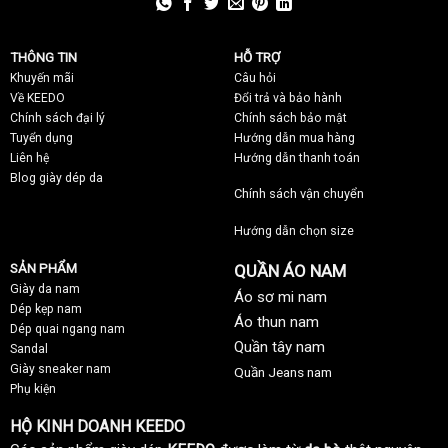
THÔNG TIN
HỖ TRỢ
Khuyến mãi
C
âu hỏi
Về KEEDO
Đổi trả và bảo hành
Chính sách đại lý
Chính sách bảo mật
Tuyển dụng
Hướng dẫn mua hàng
Liên hệ
Hướng dẫn thanh toán
Blog giày dép da
Chính sách vận chuyển
Hướng dẫn chọn size
SẢN PHẨM
QUẦN ÁO NAM
Giày da nam
Áo sơ mi nam
Dép kẹp nam
Áo thun nam
Dép quai ngang nam
Quần tây nam
Sandal
Giày sneaker nam
Quần Jeans nam
Phụ kiện
HỘ KINH DOANH KEEDO