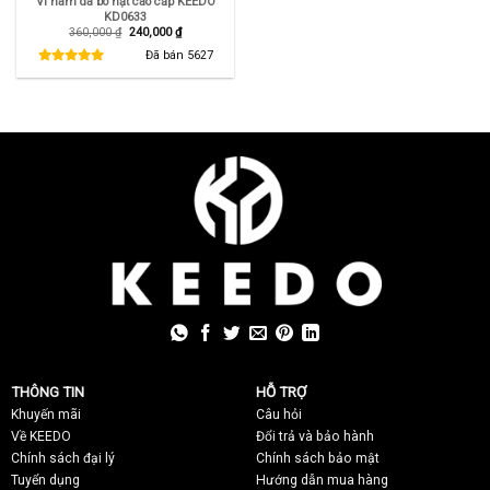
Ví nam da bò hạt cao cấp KEEDO
KD0633
Giá
Giá
360,000
₫
240,000
₫
gốc
hiện
là:
tại
Đã bán
5627
360,000 ₫.
là:
240,000 ₫.
THÔNG TIN
HỖ TRỢ
Khuyến mãi
C
âu hỏi
Về KEEDO
Đổi trả và bảo hành
Chính sách đại lý
Chính sách bảo mật
Tuyển dụng
Hướng dẫn mua hàng