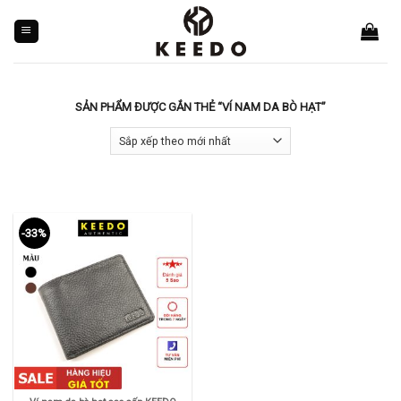
Skip
to
content
SẢN PHẨM ĐƯỢC GẮN THẺ “VÍ NAM DA BÒ HẠT”
-33%