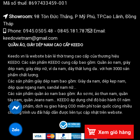
Mã số thuế: 8697433459-001
Showroom:
98 Tôn Đức Thắng, P Mỹ Phú, TP.Cao Lãnh, Đồng
Tháp
Phone: 0945.0505.48 - 0845.181.787
Email:
keedovietnam@gmail.com
QUẦN ÁO, GIÀY DÉP NAM CAO CẤP KEEDO
Keedo.vn là website bán lẻ thời trang cao cấp của thương hiệu
KEEDO. Các sản phẩm KEEDO cung cấp bao gồm: Quần áo nam, giày
dép nam, giày dép nữ, ví da nam, dây thắt lưng da.. với hơn 3000 sản
phẩm chất lượng.
Các sản phẩm giày dép nam bao gồm: Giày da nam, dép kẹp nam,
dép quai ngang nam, sandal nam nữ...
Các sản phẩm quần áo nam bao gồm: Áo sơ mi, áo thun nam, quần
tây nam, quần Jeans nam... KEEDO áp dụng chế độ bảo hành 01 năm
cho sản phẩm, dịch vụ giao hàng COD miễn phí toàn quốc cùng nhiều
chương trình ưu đãi hấp dẫn được liên tục cập nhật trên website.