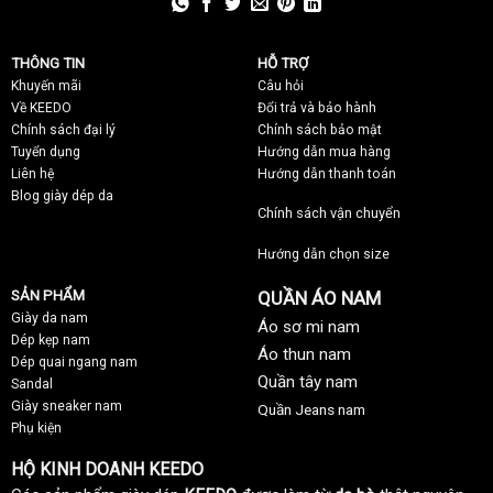
THÔNG TIN
HỖ TRỢ
Khuyến mãi
C
âu hỏi
Về KEEDO
Đổi trả và bảo hành
Chính sách đại lý
Chính sách bảo mật
Tuyển dụng
Hướng dẫn mua hàng
Liên hệ
Hướng dẫn thanh toán
Blog giày dép da
Chính sách vận chuyển
Hướng dẫn chọn size
SẢN PHẨM
QUẦN ÁO NAM
Giày da nam
Áo sơ mi nam
Dép kẹp nam
Áo thun nam
Dép quai ngang nam
Quần tây nam
Sandal
Giày sneaker nam
Quần Jeans nam
Phụ kiện
HỘ KINH DOANH KEEDO