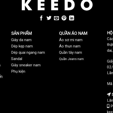
HỘ
SẢN PHẨM
QUẦN ÁO NAM
Các
Giày da nam
Áo sơ mi nam
thậ
Dép kẹp nam
Áo thun nam
dai
Dép quai ngang nam
Quần tây nam
Sandal
Quần Jeans nam
Giấ
n
Giày sneaker nam
02/
Phụ kiện
Lãn
ển
Mã
S
Lãn
P
kee