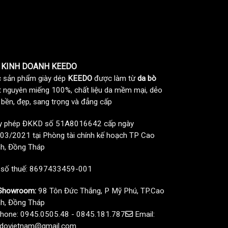
 KINH DOANH KEEDO
 sản phẩm giày dép
KEEDO
được làm từ
da bò
t nguyên miếng 100%, chất liệu da mềm mại, dẻo
, bền, đẹp, sang trọng và đẳng cấp
y phép ĐKKD số 51A8016642 cấp ngày
03/2021 tại Phòng tài chính kế hoạch TP Cao
h, Đồng Tháp
 số thuế: 8697433459-001
howroom:
98 Tôn Đức Thắng, P Mỹ Phú, TP.Cao
h, Đồng Tháp
hone: 0945.0505.48 - 0845.181.787
Email:
dovietnam@gmail.com