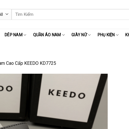
Tìm
kiếm:
DÉP NAM
QUẦN ÁO NAM
GIÀY NỮ
PHỤ KIỆN
K
am Cao Cấp KEEDO KD7725