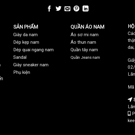
HỘ
SẢN PHẨM
QUẦN ÁO NAM
Các
Giày da nam
Áo sơ mi nam
thậ
Dép kẹp nam
Áo thun nam
dai
Dép quai ngang nam
Quần tây nam
Sandal
Quần Jeans nam
Giấ
n
Giày sneaker nam
02/
Phụ kiện
Lãn
ển
Mã
S
Lãn
P
kee