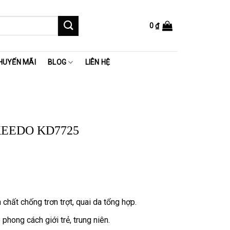
0
₫
HUYẾN MÃI
BLOG
LIÊN HỆ
 KEEDO KD7725
 ₫.
chất chống trơn trợt, quai da tổng hợp.
phong cách giới trẻ, trung niên.