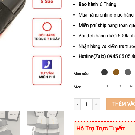
Bảo hành
: 6 Tháng
Mua hàng online giao hàng 
Miễn phí ship
hàng toàn qu
Với đơn hàng dưới 500k ph
Nhận hàng và kiểm tra trước
Hotline(Zalo) 0945.05.05
Màu sắc
38
39
40
Size
Dép Nam Cao Cấp KEEDO KD772
THÊM VÀ
Hỗ Trợ Trực Tuyến: