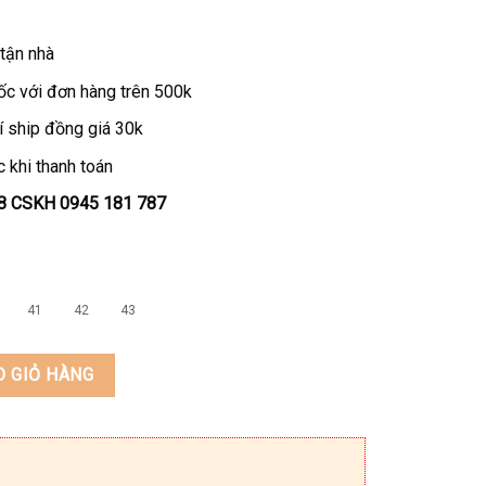
tận nhà
ốc với đơn hàng trên 500k
í ship đồng giá 30k
 khi thanh toán
.48 CSKH 0945 181 787
41
42
43
5 số lượng
O GIỎ HÀNG