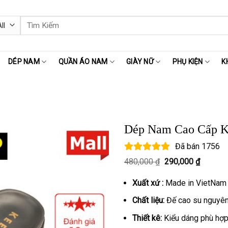
Tìm
kiếm:
DÉP NAM
QUẦN ÁO NAM
GIÀY NỮ
PHỤ KIỆN
K
Dép Nam Cao Cấp
Đã bán
1756
Giá
Giá
480,000
₫
290,000
₫
gốc
hiện
là:
tại
Xuất xứ :
Made in VietNam
480,000 ₫.
là:
290,000
Chất liệu:
Đế cao su nguyên 
Thiết kê:
Kiểu dáng phù hợp 