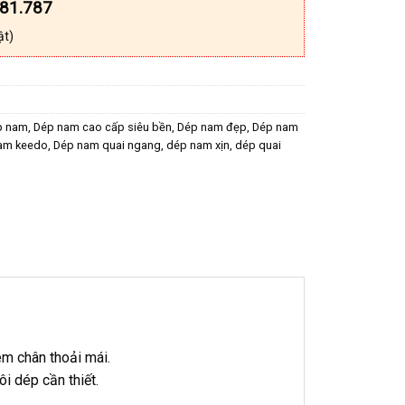
181.787
ật)
p nam
,
Dép nam cao cấp siêu bền
,
Dép nam đẹp
,
Dép nam
am keedo
,
Dép nam quai ngang
,
dép nam xịn
,
dép quai
m chân thoải mái.
i dép cần thiết.