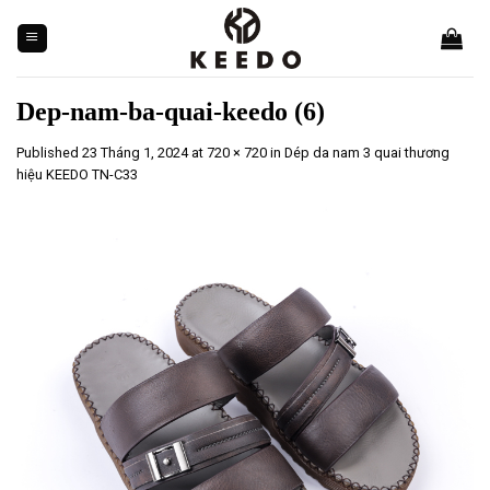
Skip
to
content
Dep-nam-ba-quai-keedo (6)
Published
23 Tháng 1, 2024
at
720 × 720
in
Dép da nam 3 quai thương
hiệu KEEDO TN-C33