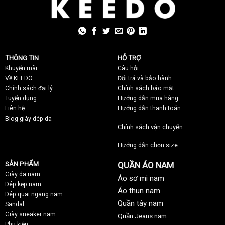
THÔNG TIN
HỖ TRỢ
Khuyến mãi
C
âu hỏi
Về KEEDO
Đổi trả và bảo hành
Chính sách đại lý
Chính sách bảo mật
Tuyển dụng
Hướng dẫn mua hàng
Liên hệ
Hướng dẫn thanh toán
Blog giày dép da
Chính sách vận chuyển
Hướng dẫn chọn size
SẢN PHẨM
QUẦN ÁO NAM
Giày da nam
Áo sơ mi nam
Dép kẹp nam
Áo thun nam
Dép quai ngang nam
Quần tây nam
Sandal
Giày sneaker nam
Quần Jeans nam
Phụ kiện