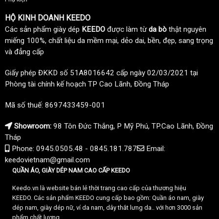
HỘ KINH DOANH KEEDO
Các sản phẩm giày dép
KEEDO
được làm từ
da bò
thật nguyên
miếng 100%, chất liệu da mềm mại, dẻo dai, bền, đẹp, sang trọng
và đẳng cấp
Giấy phép ĐKKD số 51A8016642 cấp ngày 02/03/2021 tại
Phòng tài chính kế hoạch TP Cao Lãnh, Đồng Tháp
Mã số thuế: 8697433459-001
Showroom:
98 Tôn Đức Thắng, P Mỹ Phú, TP.Cao Lãnh, Đồng
Tháp
Phone: 0945.0505.48 - 0845.181.787
Email:
keedovietnam@gmail.com
QUẦN ÁO, GIÀY DÉP NAM CAO CẤP KEEDO
Keedo.vn là website bán lẻ thời trang cao cấp của thương hiệu
KEEDO. Các sản phẩm KEEDO cung cấp bao gồm: Quần áo nam, giày
dép nam, giày dép nữ, ví da nam, dây thắt lưng da.. với hơn 3000 sản
phẩm chất lượng.