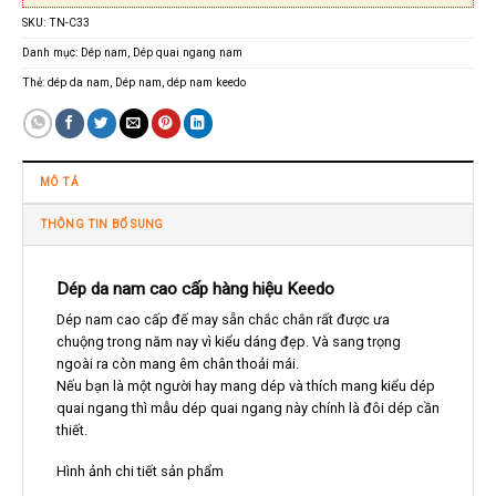
SKU:
TN-C33
Danh mục:
Dép nam
,
Dép quai ngang nam
Thẻ:
dép da nam
,
Dép nam
,
dép nam keedo
MÔ TẢ
THÔNG TIN BỔ SUNG
Dép da nam cao cấp hàng hiệu Keedo
Dép nam cao cấp đế may sẵn chắc chắn rất được ưa
chuộng trong năm nay vì kiểu dáng đẹp. Và sang trọng
ngoài ra còn mang êm chân thoải mái.
Nếu bạn là một người hay mang dép và thích mang kiểu dép
quai ngang thì mẫu dép quai ngang này chính là đôi dép cần
thiết.
Hình ảnh chi tiết sản phẩm