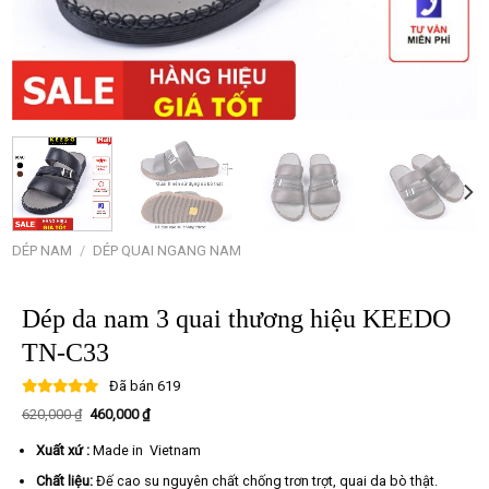
DÉP NAM
/
DÉP QUAI NGANG NAM
Dép da nam 3 quai thương hiệu KEEDO
TN-C33
Đã bán
619
Giá
Giá
620,000
₫
460,000
₫
gốc
hiện
là:
tại
Xuất xứ :
Made in Vietnam
620,000 ₫.
là:
460,000 ₫.
Chất liệu:
Đế cao su nguyên chất chống trơn trợt, quai da bò thật.