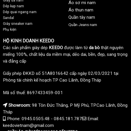
Giày da nam
Áo sơ mi nam
Dép kẹp nam
Áo thun nam
Dép quai ngang nam
Quần tây nam
Sandal
Giày sneaker nam
Quần Jeans nam
Phụ kiện
HỘ KINH DOANH KEEDO
Các sản phẩm giày dép
KEEDO
được làm từ
da bò
thật nguyên
miếng 100%, chất liệu da mềm mại, dẻo dai, bền, đẹp, sang trọng
và đẳng cấp
Giấy phép ĐKKD số 51A8016642 cấp ngày 02/03/2021 tại
Phòng tài chính kế hoạch TP Cao Lãnh, Đồng Tháp
Mã số thuế: 8697433459-001
Showroom:
98 Tôn Đức Thắng, P Mỹ Phú, TP.Cao Lãnh, Đồng
Tháp
Phone: 0945.0505.48 - 0845.181.787
Email:
keedovietnam@gmail.com