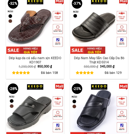
-32%
-37%
Dép kẹp da cá sấu nam xịn KEEDO
Dép Nam May Sẵn Cao Cấp Da Bò
KD1907
Thật KD5514
Giá
Giá
Giá
Giá
1,250,000
₫
850,000
₫
550,000
₫
345,000
₫
gốc
hiện
gốc
hiện
là:
tại
là:
tại
Đã bán
158
Đã bán
129
1,250,000 ₫.
là:
550,000 ₫.
là:
850,000 ₫.
345,000 ₫.
-28%
-25%