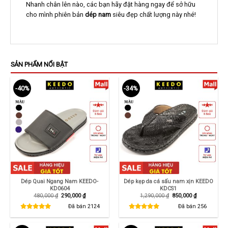
Nhanh chân lên nào, các bạn hãy đặt hàng ngay để sở hữu
cho mình phiên bản
dép nam
siêu đẹp chất lượng này nhé!
SẢN PHẨM NỔI BẬT
-40%
-34%
Dép Quai Ngang Nam KEEDO-
Dép kẹp da cá sấu nam xịn KEEDO
KD0604
KDCS1
Giá
Giá
Giá
Giá
480,000
₫
290,000
₫
1,290,000
₫
850,000
₫
gốc
hiện
gốc
hiện
là:
tại
là:
tại
Đã bán
2124
Đã bán
256
480,000 ₫.
là:
1,290,000 ₫.
là:
290,000 ₫.
850,000 ₫.