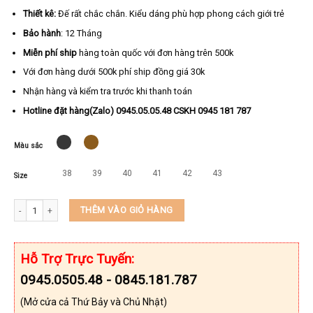
Thiết kê:
Đế rất chắc chắn. Kiểu dáng phù hợp phong cách giới trẻ
Bảo hành
: 12 Tháng
Miễn phí ship
hàng toàn quốc với đơn hàng trên 500k
Với đơn hàng dưới 500k phí ship đồng giá 30k
Nhận hàng và kiểm tra trước khi thanh toán
Hotline đặt hàng(Zalo) 0945.05.05.48 CSKH 0945 181 787
Màu sắc
38
39
40
41
42
43
Size
Dép da nam 3 quai thương hiệu KEEDO TN-C33 số lượng
THÊM VÀO GIỎ HÀNG
Hỗ Trợ Trực Tuyến:
0945.0505.48 - 0845.181.787
(Mở cửa cả Thứ Bảy và Chủ Nhật)