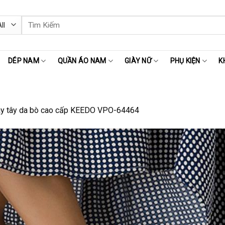
Tìm
kiếm:
DÉP NAM
QUẦN ÁO NAM
GIÀY NỮ
PHỤ KIỆN
K
ày tây da bò cao cấp KEEDO VPO-64464