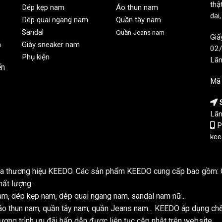
thậ
Dép kẹp nam
Áo thun nam
dai
Dép quai ngang nam
Quần tây nam
Sandal
Quần Jeans nam
Giấ
n
Giày sneaker nam
02/
Phụ kiện
Lãn
ển
Mã
S
Lãn
P
kee
của thương hiệu KEEDO. Các sản phẩm KEEDO cung cấp bao gồm: Q
hất lượng.
m, dép kẹp nam, dép quai ngang nam, sandal nam nữ...
o thun nam, quần tây nam, quần Jeans nam... KEEDO áp dụng ch
ơng trình ưu đãi hấp dẫn được liên tục cập nhật trên website.