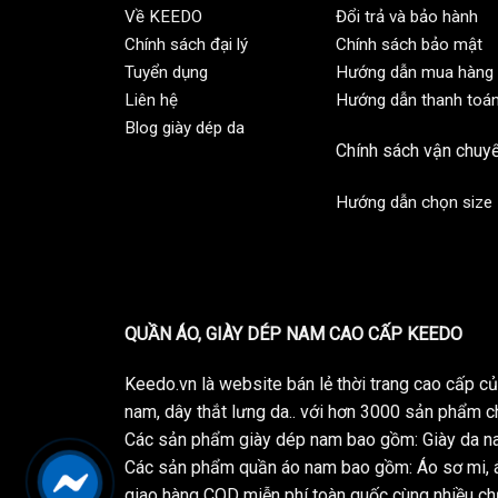
Về KEEDO
Đổi trả và bảo hành
Chính sách đại lý
Chính sách bảo mật
Tuyển dụng
Hướng dẫn mua hàng
Liên hệ
Hướng dẫn thanh toá
Blog giày dép da
Chính sách vận chuy
Hướng dẫn chọn size
QUẦN ÁO, GIÀY DÉP NAM CAO CẤP KEEDO
Keedo.vn là website bán lẻ thời trang cao cấp 
nam, dây thắt lưng da.. với hơn 3000 sản phẩm c
Các sản phẩm giày dép nam bao gồm: Giày da na
Các sản phẩm quần áo nam bao gồm: Áo sơ mi, á
giao hàng COD miễn phí toàn quốc cùng nhiều chư