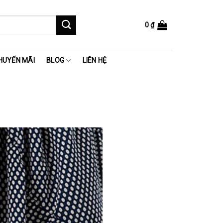
0
₫
HUYẾN MÃI
BLOG
LIÊN HỆ