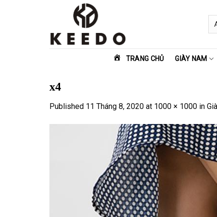
Skip
to
content
TRANG CHỦ
GIÀY NAM
x4
Published
11 Tháng 8, 2020
at
1000 × 1000
in
Gi