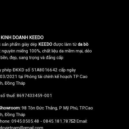
 KINH DOANH KEEDO
 sản phẩm giày dép
KEEDO
được làm từ
da bò
t nguyên miếng 100%, chất liệu da mềm mại, dẻo
, bền, đẹp, sang trọng và đẳng cấp
y phép ĐKKD số 51A8016642 cấp ngày
03/2021 tại Phòng tài chính kế hoạch TP Cao
h, Đồng Tháp
 số thuế: 8697433459-001
howroom:
98 Tôn Đức Thắng, P Mỹ Phú, TP.Cao
h, Đồng Tháp
hone: 0945.0505.48 - 0845.181.787
Email:
dovietnam@gmail.com