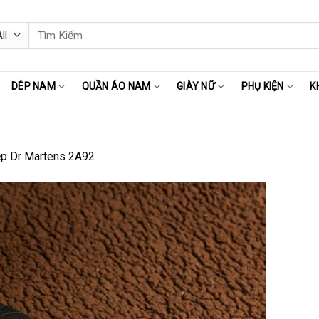
Tìm
kiếm:
DÉP NAM
QUẦN ÁO NAM
GIÀY NỮ
PHỤ KIỆN
K
p Dr Martens 2A92