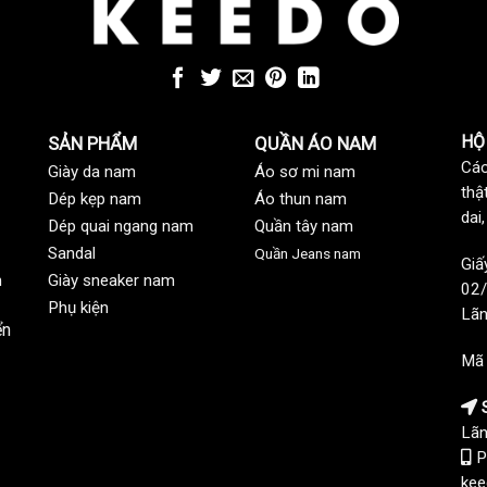
HỘ
SẢN PHẨM
QUẦN ÁO NAM
Các
Giày da nam
Áo sơ mi nam
thậ
Dép kẹp nam
Áo thun nam
dai
Dép quai ngang nam
Quần tây nam
Sandal
Quần Jeans nam
Giấ
n
Giày sneaker nam
02/
Phụ kiện
Lãn
ển
Mã
S
Lãn
P
kee