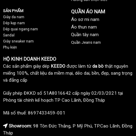
SẢN PHẨM
QUẦN ÁO NAM
Giày da nam
Áo sơ mi nam
Dép kẹp nam
Áo thun nam
Dép quai ngang nam
Quần tây nam
Sandal
Giày sneaker nam
Quần Jeans nam
Phụ kiện
HỘ KINH DOANH KEEDO
Các sản phẩm giày dép
KEEDO
được làm từ
da bò
thật nguyên
miếng 100%, chất liệu da mềm mại, dẻo dai, bền, đẹp, sang trọng
và đẳng cấp
Giấy phép ĐKKD số 51A8016642 cấp ngày 02/03/2021 tại
Phòng tài chính kế hoạch TP Cao Lãnh, Đồng Tháp
Mã số thuế: 8697433459-001
Showroom:
98 Tôn Đức Thắng, P Mỹ Phú, TP.Cao Lãnh, Đồng
Tháp