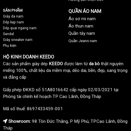
SẢN PHẨM
QUẦN ÁO NAM
Giày da nam
Áo sơ mi nam
Dép kẹp nam
Áo thun nam
Dép quai ngang nam
Quần tây nam
Sandal
Giày sneaker nam
Quần Jeans nam
Phụ kiện
HỘ KINH DOANH KEEDO
Các sản phẩm giày dép
KEEDO
được làm từ
da bò
thật nguyên
miếng 100%, chất liệu da mềm mại, dẻo dai, bền, đẹp, sang trọng
và đẳng cấp
Giấy phép ĐKKD số 51A8016642 cấp ngày 02/03/2021 tại
Phòng tài chính kế hoạch TP Cao Lãnh, Đồng Tháp
Mã số thuế: 8697433459-001
Showroom:
98 Tôn Đức Thắng, P Mỹ Phú, TP.Cao Lãnh, Đồng
Tháp