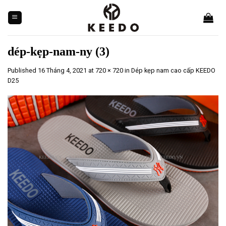
Skip
to
content
dép-kẹp-nam-ny (3)
Published
16 Tháng 4, 2021
at
720 × 720
in
Dép kẹp nam cao cấp KEEDO
D25