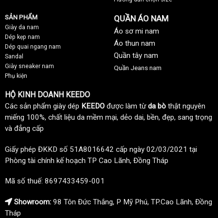
SẢN PHẨM
QUẦN ÁO NAM
Giày da nam
Áo sơ mi nam
Dép kẹp nam
Áo thun nam
Dép quai ngang nam
Quần tây nam
Sandal
Giày sneaker nam
Quần Jeans nam
Phụ kiện
HỘ KINH DOANH KEEDO
Các sản phẩm giày dép
KEEDO
được làm từ
da bò
thật nguyên
miếng 100%, chất liệu da mềm mại, dẻo dai, bền, đẹp, sang trọng
và đẳng cấp
Giấy phép ĐKKD số 51A8016642 cấp ngày 02/03/2021 tại
Phòng tài chính kế hoạch TP Cao Lãnh, Đồng Tháp
Mã số thuế: 8697433459-001
Showroom:
98 Tôn Đức Thắng, P Mỹ Phú, TP.Cao Lãnh, Đồng
Tháp