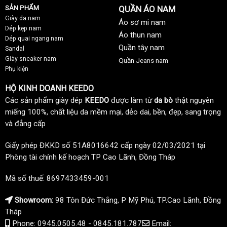
SẢN PHẨM
QUẦN ÁO NAM
Giày da nam
Áo sơ mi nam
Dép kẹp nam
Áo thun nam
Dép quai ngang nam
Quần tây nam
Sandal
Giày sneaker nam
Quần Jeans nam
Phụ kiện
HỘ KINH DOANH KEEDO
Các sản phẩm giày dép
KEEDO
được làm từ
da bò
thật nguyên
miếng 100%, chất liệu da mềm mại, dẻo dai, bền, đẹp, sang trọng
và đẳng cấp
Giấy phép ĐKKD số 51A8016642 cấp ngày 02/03/2021 tại
Phòng tài chính kế hoạch TP Cao Lãnh, Đồng Tháp
Mã số thuế: 8697433459-001
Showroom:
98 Tôn Đức Thắng, P Mỹ Phú, TP.Cao Lãnh, Đồng
Tháp
Phone: 0945.0505.48 - 0845.181.787
Email: