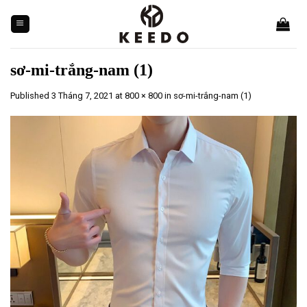
Skip
to
content
sơ-mi-trắng-nam (1)
Published
3 Tháng 7, 2021
at
800 × 800
in
sơ-mi-trắng-nam (1)