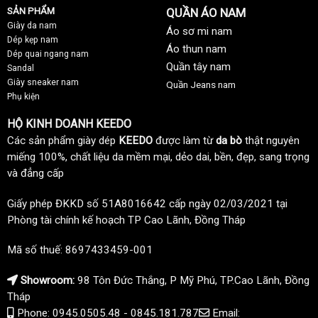
SẢN PHẨM
QUẦN ÁO NAM
Giày da nam
Áo sơ mi nam
Dép kẹp nam
Áo thun nam
Dép quai ngang nam
Quần tây nam
Sandal
Giày sneaker nam
Quần Jeans nam
Phụ kiện
HỘ KINH DOANH KEEDO
Các sản phẩm giày dép
KEEDO
được làm từ
da bò
thật nguyên
miếng 100%, chất liệu da mềm mại, dẻo dai, bền, đẹp, sang trọng
và đẳng cấp
Giấy phép ĐKKD số 51A8016642 cấp ngày 02/03/2021 tại
Phòng tài chính kế hoạch TP Cao Lãnh, Đồng Tháp
Mã số thuế: 8697433459-001
Showroom:
98 Tôn Đức Thắng, P Mỹ Phú, TP.Cao Lãnh, Đồng
Tháp
Phone: 0945.0505.48 - 0845.181.787
Email: