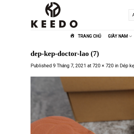
Skip
to
content
TRANG CHỦ
GIÀY NAM
dep-kep-doctor-lao (7)
Published
9 Tháng 7, 2021
at
720 × 720
in
Dép kẹ