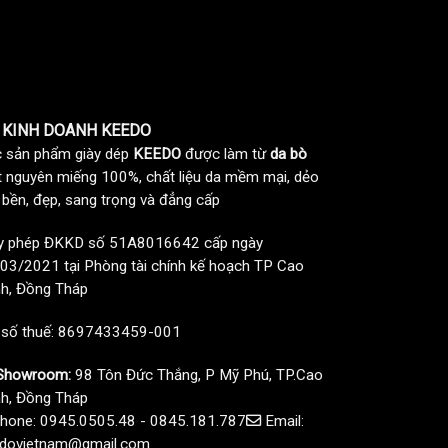
 KINH DOANH KEEDO
 sản phẩm giày dép
KEEDO
được làm từ
da bò
t nguyên miếng 100%, chất liệu da mềm mại, dẻo
, bền, đẹp, sang trọng và đẳng cấp
y phép ĐKKD số 51A8016642 cấp ngày
03/2021 tại Phòng tài chính kế hoạch TP Cao
h, Đồng Tháp
 số thuế: 8697433459-001
howroom:
98 Tôn Đức Thắng, P Mỹ Phú, TP.Cao
h, Đồng Tháp
hone: 0945.0505.48 - 0845.181.787
Email:
dovietnam@gmail.com