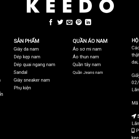
HỘ
SẢN PHẨM
QUẦN ÁO NAM
Các
Giày da nam
Áo sơ mi nam
thậ
Dép kẹp nam
Áo thun nam
dai
Dép quai ngang nam
Quần tây nam
Sandal
Quần Jeans nam
Giấ
n
Giày sneaker nam
02/
Phụ kiện
Lãn
ển
Mã
S
Lãn
P
kee