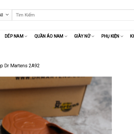
Tìm
kiếm:
DÉP NAM
QUẦN ÁO NAM
GIÀY NỮ
PHỤ KIỆN
K
p Dr Martens 2A92