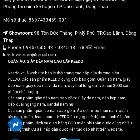
Phòng tài chính kế hoạch TP Cao Lãnh, Đồng Tháp
Mã số thuế: 8697433459-001
Showroom:
98 Tôn Đức Thắng, P Mỹ Phú, TP.Cao Lãnh, Đồng
Tháp
Phone: 0945.0505.48 - 0845.181.787
Email:
keedovietnam@gmail.com
QUẦN ÁO, GIÀY DÉP NAM CAO CẤP KEEDO
Keedo.vn là website bán lẻ thời trang cao cấp của thương hiệu
KEEDO. Các sản phẩm KEEDO cung cấp bao gồm: Quần áo nam, giày
dép nam, giày dép nữ, ví da nam, dây thắt lưng da.. với hơn 3000 sản
phẩm chất lượng.
Các sản phẩm giày dép nam bao gồm: Giày da nam, dép kẹp nam,
dép quai ngang nam, sandal nam nữ...
Các sản phẩm quần áo nam bao gồm: Áo sơ mi, áo thun nam, quần
tây nam, quần Jeans nam... KEEDO áp dụng chế độ bảo hành 01 năm
cho sản phẩm, dịch vụ giao hàng COD miễn phí toàn quốc cùng nhiều
chương trình ưu đãi hấp dẫn được liên tục cập nhật trên website.