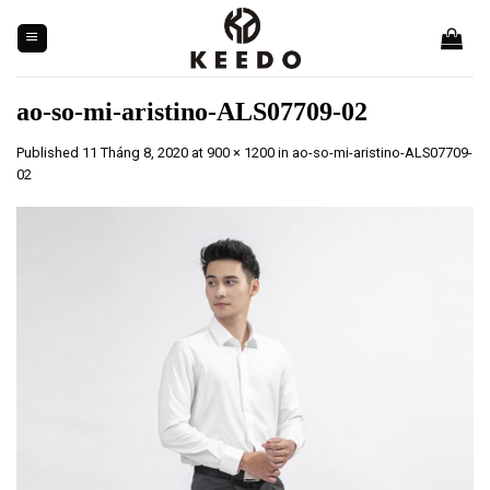
Skip
to
content
ao-so-mi-aristino-ALS07709-02
Published
11 Tháng 8, 2020
at
900 × 1200
in
ao-so-mi-aristino-ALS07709-
02