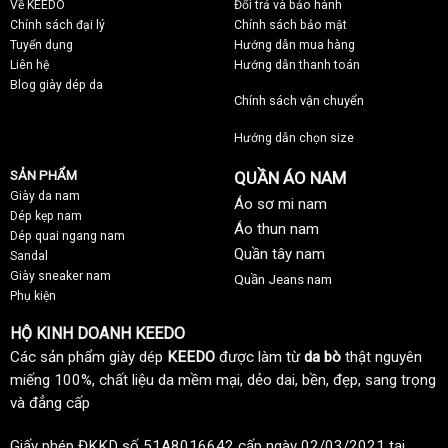
Về KEEDO
Đổi trả và bảo hành
Chính sách đại lý
Chính sách bảo mật
Tuyển dụng
Hướng dẫn mua hàng
Liên hệ
Hướng dẫn thanh toán
Blog giày dép da
Chính sách vận chuyển
Hướng dẫn chọn size
SẢN PHẨM
QUẦN ÁO NAM
Giày da nam
Áo sơ mi nam
Dép kẹp nam
Áo thun nam
Dép quai ngang nam
Quần tây nam
Sandal
Giày sneaker nam
Quần Jeans nam
Phụ kiện
HỘ KINH DOANH KEEDO
Các sản phẩm giày dép
KEEDO
được làm từ
da bò
thật nguyên
miếng 100%, chất liệu da mềm mại, dẻo dai, bền, đẹp, sang trọng
và đẳng cấp
Giấy phép ĐKKD số 51A8016642 cấp ngày 02/03/2021 tại