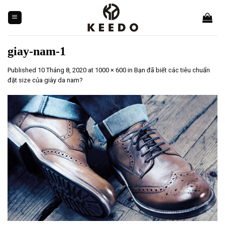
Skip
to
content
giay-nam-1
Published
10 Tháng 8, 2020
at
1000 × 600
in
Bạn đã biết các tiêu chuẩn
đặt size của giày da nam?