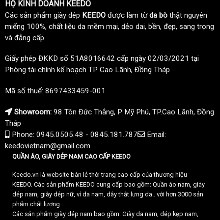
HỘ KINH DOANH KEEDO
Các sản phẩm giày dép
KEEDO
được làm từ
da bò
thật nguyên
miếng 100%, chất liệu da mềm mại, dẻo dai, bền, đẹp, sang trọng
và đẳng cấp
Giấy phép ĐKKD số 51A8016642 cấp ngày 02/03/2021 tại
Phòng tài chính kế hoạch TP Cao Lãnh, Đồng Tháp
Mã số thuế: 8697433459-001
Showroom:
98 Tôn Đức Thắng, P Mỹ Phú, TP.Cao Lãnh, Đồng
Tháp
Phone: 0945.0505.48 - 0845.181.787
Email:
keedovietnam@gmail.com
QUẦN ÁO, GIÀY DÉP NAM CAO CẤP KEEDO
Keedo.vn là website bán lẻ thời trang cao cấp của thương hiệu
KEEDO. Các sản phẩm KEEDO cung cấp bao gồm: Quần áo nam, giày
dép nam, giày dép nữ, ví da nam, dây thắt lưng da.. với hơn 3000 sản
phẩm chất lượng.
Các sản phẩm giày dép nam bao gồm: Giày da nam, dép kẹp nam,