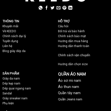
THÔNG TIN
HỖ TRỢ
Khuyến mãi
C
âu hỏi
Về KEEDO
Đổi trả và bảo hành
Chính sách đại lý
Chính sách bảo mật
Tuyển dụng
Hướng dẫn mua hàng
Liên hệ
Hướng dẫn thanh toán
Blog giày dép da
Chính sách vận chuyển
Hướng dẫn chọn size
SẢN PHẨM
QUẦN ÁO NAM
Giày da nam
Áo sơ mi nam
Dép kẹp nam
Áo thun nam
Dép quai ngang nam
Quần tây nam
Sandal
Giày sneaker nam
Quần Jeans nam
Phụ kiện