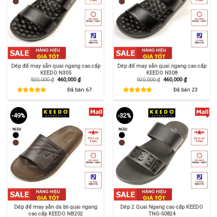
Dép đế may sẵn quai ngang cao cấp
Dép đế may sẵn quai ngang cao cấp
KEEDO N305
KEEDO N308
Giá
Giá
Giá
Giá
920,000
₫
460,000
₫
920,000
₫
460,000
₫
gốc
hiện
gốc
hiện
là:
tại
là:
tại
Đã bán
67
Đã bán
23
920,000 ₫.
là:
920,000 ₫.
là:
460,000 ₫.
460,000 ₫.
-49%
-32%
Dép đế may sẵn da bò quai ngang
Dép 2 Quai Ngang cao cấp KEEDO
cao cấp KEEDO NB202
TNG-50824