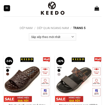
Skip
to
content
DÉP NAM
/
DÉP QUAI NGANG NAM
/
TRANG 5
-34%
-40%