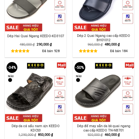
Dép 2 Quai Ngang cao cấp KEEDO
Dép Hai Quai Ngang KEEDO-KD3107
BH01012
Giá
Giá
Giá
Giá
480,000
₫
290,000
₫
960,000
₫
480,000
₫
gốc
hiện
gốc
hiện
là:
tại
là:
tại
Đã bán
928
Đã bán
184
480,000 ₫.
là:
960,000 ₫.
là:
290,000 ₫.
480,000 ₫.
-34%
-50%
Dép da cá sấu nam xịn KEEDO
Dép đế may sẵn da bò quai ngang
KDCS3
cao cấp KEEDO TN-NB701
Giá
Giá
Giá
Giá
1,290,000
₫
850,000
₫
920,000
₫
460,000
₫
gốc
hiện
gốc
hiện