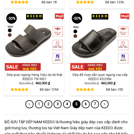
là:
tại
là:
tại
Đã bán
18
Đã bán
1236
1,290,000 ₫.
là:
920,000 ₫.
là:
850,000 ₫.
460,000 ₫.
-50%
-50%
Dép quai ngang hàng hiệu da bò thật
Dép đế may sẵn quai ngang cao cấp
KEEDO TN-9021
KEEDO KD2906
Giá
Giá
Giá
Giá
920,000
₫
460,000
₫
920,000
₫
460,000
₫
gốc
hiện
gốc
hiện
là:
tại
là:
tại
Đã bán
1354
Đã bán
103
920,000 ₫.
là:
920,000 ₫.
là:
460,000 ₫.
460,000 ₫.
1
2
3
4
5
6
7
BỘ SƯU TẬP DÉP NAM KEEDO là thương hiệu giày dép cao cấp dành cho
giới trung lưu, thượng lưu tại Việt Nam Giày dép nam của KEEDO được
sản xuất theo tiêu chuẩn Vietnam, từ chất liệu da bò cao cấp cho tới kiểu