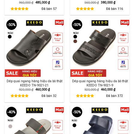
Giá
Giá
Giá
Giá
960,000
₫
485,000
₫
560,000
₫
380,000
₫
gốc
hiện
gốc
hiện
là:
tại
là:
tại
Đã bán
57
Đã bán
116
960,000 ₫.
là:
560,000 ₫.
là:
485,000 ₫.
380,000 ₫.
-50%
-50%
Dép quai ngang hàng hiệu da bò thật
Dép quai ngang hàng hiệu da bò thật
KEEDO TN-9021-21
KEEDO TN-9021-9
Giá
Giá
Giá
Giá
920,000
₫
460,000
₫
920,000
₫
460,000
₫
gốc
hiện
gốc
hiện
là:
tại
là:
tại
Đã bán
32
Đã bán
372
920,000 ₫.
là:
920,000 ₫.
là:
460,000 ₫.
460,000 ₫.
-40%
-50%