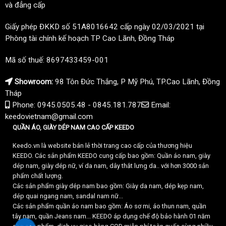
và đẳng cấp
Giấy phép ĐKKD số 51A8016642 cấp ngày 02/03/2021 tại
Phòng tài chính kế hoạch TP Cao Lãnh, Đồng Tháp
Mã số thuế: 8697433459-001
Showroom:
98 Tôn Đức Thắng, P Mỹ Phú, TP.Cao Lãnh, Đồng
Tháp
Phone: 0945.0505.48 - 0845.181.787
Email:
keedovietnam@gmail.com
QUẦN ÁO, GIÀY DÉP NAM CAO CẤP KEEDO
Keedo.vn là website bán lẻ thời trang cao cấp của thương hiệu
KEEDO. Các sản phẩm KEEDO cung cấp bao gồm: Quần áo nam, giày
dép nam, giày dép nữ, ví da nam, dây thắt lưng da.. với hơn 3000 sản
phẩm chất lượng.
Các sản phẩm giày dép nam bao gồm: Giày da nam, dép kẹp nam,
dép quai ngang nam, sandal nam nữ...
Các sản phẩm quần áo nam bao gồm: Áo sơ mi, áo thun nam, quần
tây nam, quần Jeans nam... KEEDO áp dụng chế độ bảo hành 01 năm