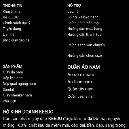
THÔNG TIN
HỖ TRỢ
Khuyến mãi
C
âu hỏi
Về KEEDO
Đổi trả và bảo hành
Chính sách đại lý
Chính sách bảo mật
Tuyển dụng
Hướng dẫn mua hàng
Liên hệ
Hướng dẫn thanh toán
Blog giày dép da
Chính sách vận chuyển
Hướng dẫn chọn size
SẢN PHẨM
QUẦN ÁO NAM
Giày da nam
Áo sơ mi nam
Dép kẹp nam
Áo thun nam
Dép quai ngang nam
Quần tây nam
Sandal
Giày sneaker nam
Quần Jeans nam
Phụ kiện
HỘ KINH DOANH KEEDO
Các sản phẩm giày dép
KEEDO
được làm từ
da bò
thật nguyên
miếng 100%, chất liệu da mềm mại, dẻo dai, bền, đẹp, sang trọng