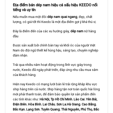
Địa điểm bán dép nam hiệu cá sấu hiệu KEEDO nổi
tiếng và uy tín
Nếu muốn mua một đôi
dép nam quai ngang
, đẹp, chất
lượng, có giá tốt thì Keedo là một địa điểm gợi ý khá thú vị.
Đây là điểm đến của các xu hướng giày,
dép nam
nữ hàng
đầu
Được sản xuất bởi chính bàn tay và khối óc của người Việt
Nam do đội ngũ thiết kế hùng hậu, sáng tạo, chuyên nghiệp
đảm nhận.
Trải qua nhiều năm hoạt động trong lĩnh vực giày trong
nước, Keedo đã ngày phát triển, đáp ứng nhu cầu mua sắm
của khách hàng.
Hiện nay Keedo có mạng lưới bán lẻ trải rộng khắp khu vực
ship hàng trên cả nước. Ship hàng tận nơi toàn quốc hài lòng
mới phải thanh toán, để đảm bảo quyền lợi sản phẩm đến
các tỉnh khác như:
Hà Nội, Tp Hồ Chí Minh. Lào Cai. Yên Bái,
Điện Biên. Hòa Bình. Lai Châu. Sơn La.Hà Giang. Cao Bằng.
Bắc Kạn. Lạng Sơn. Tuyên Quang. Thái Nguyên, Phú Thọ, Bắc