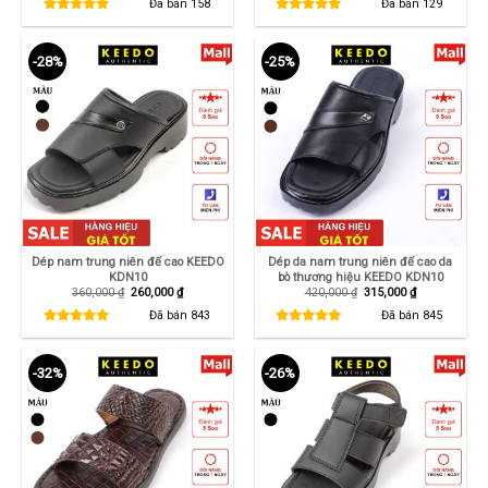
là:
tại
là:
tại
Đã bán
158
Đã bán
129
1,250,000 ₫.
là:
550,000 ₫.
là:
850,000 ₫.
345,000 ₫.
-28%
-25%
Dép nam trung niên đế cao KEEDO
Dép da nam trung niên đế cao da
KDN10
bò thương hiệu KEEDO KDN10
Giá
Giá
Giá
Giá
360,000
₫
260,000
₫
420,000
₫
315,000
₫
gốc
hiện
gốc
hiện
là:
tại
là:
tại
Đã bán
843
Đã bán
845
360,000 ₫.
là:
420,000 ₫.
là:
260,000 ₫.
315,000 ₫.
-32%
-26%