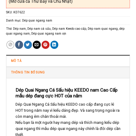
(Mở cửa cả Thứ Bảy và Chủ Nhật)
SKU:
KD7622
Danh mục:
Dép quai ngang nam
Thẻ:
Dép nam
,
Dép nam cá sấu
,
Dép nam Keedo cao cấp
,
Dép nam quai ngang
,
dép
quai ngang nam
,
Dép quai ngang nam xịn
MÔ TẢ
THÔNG TIN BỔ SUNG
Dép Quai Ngang Cá Sấu hiệu KEEDO nam Cao Cấp
mẫu dép đang cực HOT của năm
Dép Quai Ngang Cá Sấu hiệu KEEDO cao cấp đang cực kì
HOT trong năm nay vì kiểu dáng đẹp. Và sang trọng ngoài ra
còn mang êm chân thoải mái.
Nếu bạn là một người hay mang dép và thích mang kiểu dép
quai ngang thì mẫu dép quai ngang này chính là đôi dép cần
thiết.