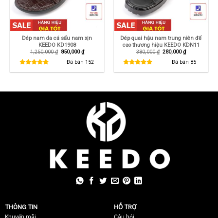
Dép nam da cá sấu nam xịn
Dép quai hậu nam trung niên đế
KEEDO KD1908
cao thương hiệu KEEDO KDN11
Giá
Giá
Giá
Giá
1,250,000
₫
850,000
₫
380,000
₫
280,000
₫
gốc
hiện
gốc
hiện
là:
tại
là:
tại
Đã bán
152
Đã bán
85
1,250,000 ₫.
là:
380,000 ₫.
là:
850,000 ₫.
280,000 ₫.
THÔNG TIN
HỖ TRỢ
Khuyến mãi
C
âu hỏi