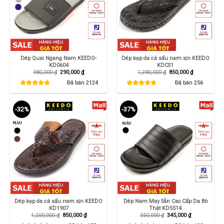
Dép Quai Ngang Nam KEEDO-
Dép kẹp da cá sấu nam xịn KEEDO
KD0604
KDCS1
Giá
Giá
Giá
Giá
480,000
₫
290,000
₫
1,290,000
₫
850,000
₫
gốc
hiện
gốc
hiện
là:
tại
là:
tại
Đã bán
2124
Đã bán
256
480,000 ₫.
là:
1,290,000 ₫.
là:
290,000 ₫.
850,000 ₫.
-32%
-37%
Dép kẹp da cá sấu nam xịn KEEDO
Dép Nam May Sẵn Cao Cấp Da Bò
KD1907
Thật KD5514
Giá
Giá
Giá
Giá
1,250,000
₫
850,000
₫
550,000
₫
345,000
₫
gốc
hiện
gốc
hiện