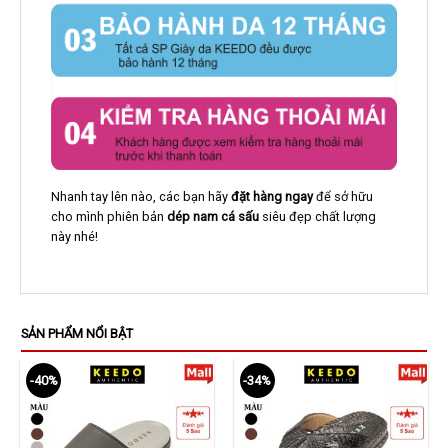
Nhanh tay lên nào, các bạn hãy
đặt hàng ngay
để sở hữu
cho mình phiên bản
dép nam cá sấu
siêu đẹp chất lượng
này nhé!
SẢN PHẨM NỔI BẬT
-40%
-34%