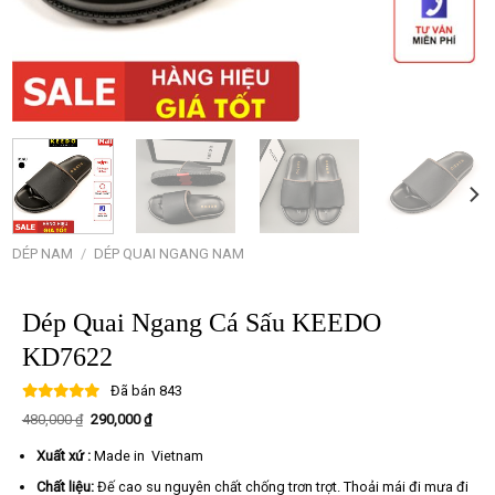
DÉP NAM
/
DÉP QUAI NGANG NAM
Dép Quai Ngang Cá Sấu KEEDO
KD7622
Đã bán
843
Giá
Giá
480,000
₫
290,000
₫
gốc
hiện
là:
tại
Xuất xứ :
Made in Vietnam
480,000 ₫.
là:
290,000 ₫.
Chất liệu:
Đế cao su nguyên chất chống trơn trợt. Thoải mái đi mưa đi