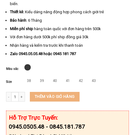
biển.
Thiết kê:
Kiểu dáng năng động hợp phong cách giới trẻ
Bảo hành
: 6 Tháng
Miễn phí ship
hàng toàn quốc với đơn hàng trên 500k
Với đơn hàng dưới 500k phí ship đồng giá 30k
Nhận hàng và kiểm tra trước khi thanh toán
Zalo 0945.05.05.48 hoặc 0945 181 787
Màu sắc
38
39
40
41
42
43
Size
Dép Quai Ngang Cá Sấu KEEDO KD7622 số lượng
THÊM VÀO GIỎ HÀNG
Hỗ Trợ Trực Tuyến:
0945.0505.48 - 0845.181.787