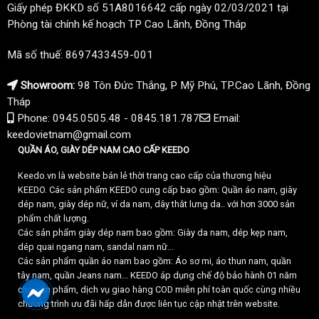
Giấy phép ĐKKD số 51A8016642 cấp ngày 02/03/2021 tại
Phòng tài chính kế hoạch TP Cao Lãnh, Đồng Tháp
Mã số thuế: 8697433459-001
Showroom:
98 Tôn Đức Thắng, P Mỹ Phú, TP.Cao Lãnh, Đồng
Tháp
Phone: 0945.0505.48 - 0845.181.787
Email:
keedovietnam@gmail.com
QUẦN ÁO, GIÀY DÉP NAM CAO CẤP KEEDO
Keedo.vn là website bán lẻ thời trang cao cấp của thương hiệu
KEEDO. Các sản phẩm KEEDO cung cấp bao gồm: Quần áo nam, giày
dép nam, giày dép nữ, ví da nam, dây thắt lưng da.. với hơn 3000 sản
phẩm chất lượng.
Các sản phẩm giày dép nam bao gồm: Giày da nam, dép kẹp nam,
dép quai ngang nam, sandal nam nữ...
Các sản phẩm quần áo nam bao gồm: Áo sơ mi, áo thun nam, quần
tây nam, quần Jeans nam... KEEDO áp dụng chế độ bảo hành 01 năm
cho sản phẩm, dịch vụ giao hàng COD miễn phí toàn quốc cùng nhiều
chương trình ưu đãi hấp dẫn được liên tục cập nhật trên website.