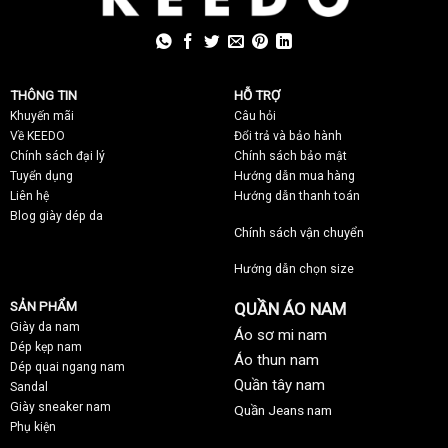
THÔNG TIN
HỖ TRỢ
Khuyến mãi
C
âu hỏi
Về KEEDO
Đổi trả và bảo hành
Chính sách đại lý
Chính sách bảo mật
Tuyển dụng
Hướng dẫn mua hàng
Liên hệ
Hướng dẫn thanh toán
Blog giày dép da
Chính sách vận chuyển
Hướng dẫn chọn size
SẢN PHẨM
QUẦN ÁO NAM
Giày da nam
Áo sơ mi nam
Dép kẹp nam
Áo thun nam
Dép quai ngang nam
Quần tây nam
Sandal
Giày sneaker nam
Quần Jeans nam
Phụ kiện