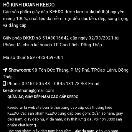
HỘ KINH DOANH KEEDO
Các sản phẩm giày dép
KEEDO
được làm từ
da bò
thật nguyên
miếng 100%, chất liệu da mềm mại, dẻo dai, bền, đẹp, sang trọng
và đẳng cấp
Giấy phép ĐKKD số 51A8016642 cấp ngày 02/03/2021 tại
Phòng tài chính kế hoạch TP Cao Lãnh, Đồng Tháp
Mã số thuế: 8697433459-001
Showroom:
98 Tôn Đức Thắng, P Mỹ Phú, TP.Cao Lãnh, Đồng
Tháp
Phone: 0945.0505.48 - 0845.181.787
Email:
keedovietnam@gmail.com
QUẦN ÁO, GIÀY DÉP NAM CAO CẤP KEEDO
Keedo.vn là website bán lẻ thời trang cao cấp của thương hiệu
KEEDO. Các sản phẩm KEEDO cung cấp bao gồm: Quần áo nam, giày
dép nam, giày dép nữ, ví da nam, dây thắt lưng da.. với hơn 3000 sản
phẩm chất lượng.
Các sản phẩm giày dép nam bao gồm: Giày da nam, dép kẹp nam,