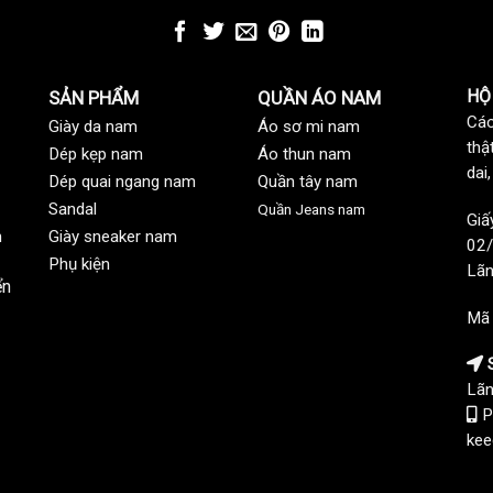
HỘ
SẢN PHẨM
QUẦN ÁO NAM
Các
Giày da nam
Áo sơ mi nam
thậ
Dép kẹp nam
Áo thun nam
dai
Dép quai ngang nam
Quần tây nam
Sandal
Quần Jeans nam
Giấ
n
Giày sneaker nam
02/
Phụ kiện
Lãn
ển
Mã
S
Lãn
P
kee