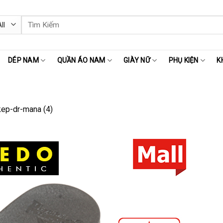
Tìm
kiếm:
DÉP NAM
QUẦN ÁO NAM
GIÀY NỮ
PHỤ KIỆN
K
ep-dr-mana (4)