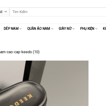
Tìm
kiếm:
DÉP NAM
QUẦN ÁO NAM
GIÀY NỮ
PHỤ KIỆN
K
nam-cao-cap-keedo (10)