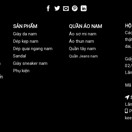
HỘ
SẢN PHẨM
QUẦN ÁO NAM
Các
Giày da nam
Áo sơ mi nam
thậ
Dép kẹp nam
Áo thun nam
dai
Dép quai ngang nam
Quần tây nam
Sandal
Quần Jeans nam
Giấ
n
Giày sneaker nam
02/
Phụ kiện
Lãn
ển
Mã
S
Lãn
P
kee