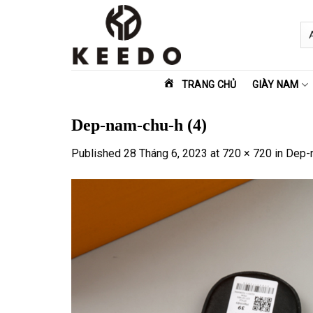
Skip
to
content
TRANG CHỦ
GIÀY NAM
Dep-nam-chu-h (4)
Published
28 Tháng 6, 2023
at
720 × 720
in
Dep-n