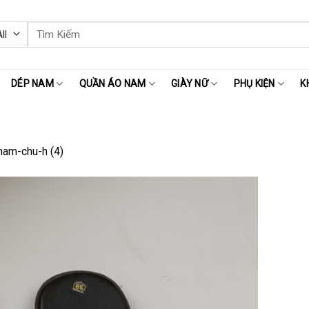
Tìm
kiếm:
DÉP NAM
QUẦN ÁO NAM
GIÀY NỮ
PHỤ KIỆN
K
am-chu-h (4)