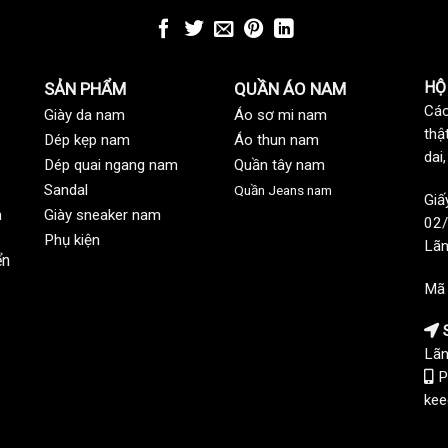
HỘ
SẢN PHẨM
QUẦN ÁO NAM
Các
Giày da nam
Áo sơ mi nam
thậ
Dép kẹp nam
Áo thun nam
dai
Dép quai ngang nam
Quần tây nam
Sandal
Quần Jeans nam
Giấ
n
Giày sneaker nam
02/
Phụ kiện
Lãn
ển
Mã
S
Lãn
P
kee