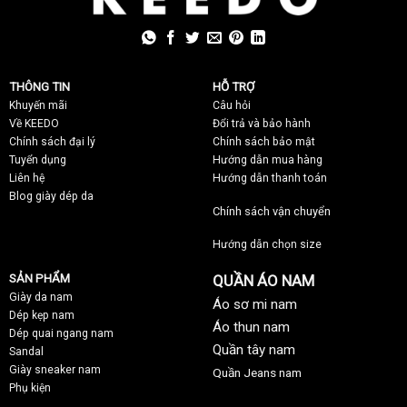
THÔNG TIN
HỖ TRỢ
Khuyến mãi
C
âu hỏi
Về KEEDO
Đổi trả và bảo hành
Chính sách đại lý
Chính sách bảo mật
Tuyển dụng
Hướng dẫn mua hàng
Liên hệ
Hướng dẫn thanh toán
Blog giày dép da
Chính sách vận chuyển
Hướng dẫn chọn size
SẢN PHẨM
QUẦN ÁO NAM
Giày da nam
Áo sơ mi nam
Dép kẹp nam
Áo thun nam
Dép quai ngang nam
Quần tây nam
Sandal
Giày sneaker nam
Quần Jeans nam
Phụ kiện