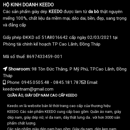
HỘ KINH DOANH KEEDO
Các sản phẩm giày dép
KEEDO
được làm từ
da bò
thật nguyên
miếng 100%, chất liệu da mềm mại, dẻo dai, bền, đẹp, sang trọng
và đẳng cấp
Giấy phép ĐKKD số 51A8016642 cấp ngày 02/03/2021 tại
Phòng tài chính kế hoạch TP Cao Lãnh, Đồng Tháp
Mã số thuế: 8697433459-001
Showroom:
98 Tôn Đức Thắng, P Mỹ Phú, TP.Cao Lãnh, Đồng
Tháp
Phone: 0945.0505.48 - 0845.181.787
Email:
keedovietnam@gmail.com
QUẦN ÁO, GIÀY DÉP NAM CAO CẤP KEEDO
Keedo.vn là website bán lẻ thời trang cao cấp của thương hiệu
KEEDO. Các sản phẩm KEEDO cung cấp bao gồm: Quần áo nam, giày
dép nam, giày dép nữ, ví da nam, dây thắt lưng da.. với hơn 3000 sản
phẩm chất lượng.
Các sản phẩm giày dép nam bao gồm: Giày da nam, dép kẹp nam,