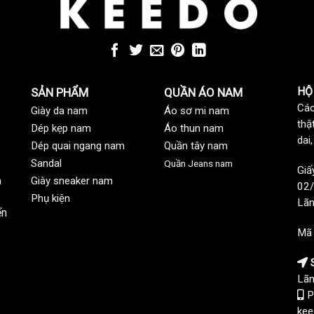
HỘ
SẢN PHẨM
QUẦN ÁO NAM
Các
Giày da nam
Áo sơ mi nam
thậ
Dép kẹp nam
Áo thun nam
dai
Dép quai ngang nam
Quần tây nam
Sandal
Quần Jeans nam
Giấ
n
Giày sneaker nam
02/
Phụ kiện
Lãn
ển
Mã
S
Lãn
P
kee