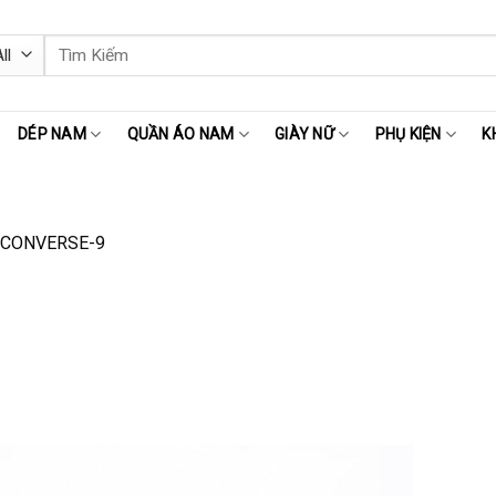
Tìm
kiếm:
DÉP NAM
QUẦN ÁO NAM
GIÀY NỮ
PHỤ KIỆN
K
-CONVERSE-9