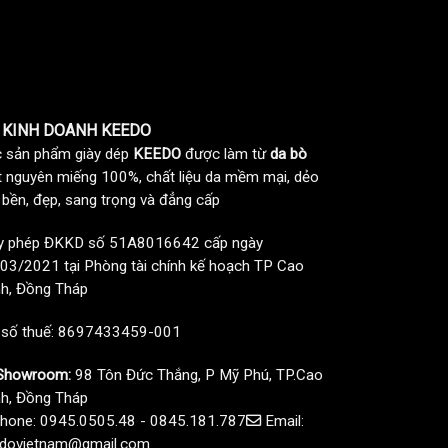
 KINH DOANH KEEDO
 sản phẩm giày dép
KEEDO
được làm từ
da bò
t nguyên miếng 100%, chất liệu da mềm mại, dẻo
, bền, đẹp, sang trọng và đẳng cấp
y phép ĐKKD số 51A8016642 cấp ngày
03/2021 tại Phòng tài chính kế hoạch TP Cao
h, Đồng Tháp
 số thuế: 8697433459-001
howroom:
98 Tôn Đức Thắng, P Mỹ Phú, TP.Cao
h, Đồng Tháp
hone: 0945.0505.48 - 0845.181.787
Email:
dovietnam@gmail.com