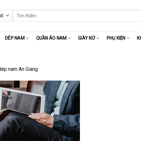
Tìm
kiếm:
DÉP NAM
QUẦN ÁO NAM
GIÀY NỮ
PHỤ KIỆN
K
dép nam An Giang