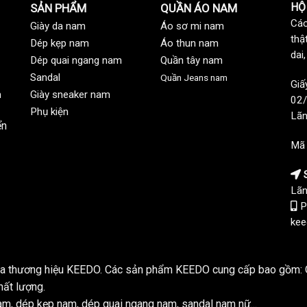
HỘ
SẢN PHẨM
QUẦN ÁO NAM
Các
Giày da nam
Áo sơ mi nam
thậ
Dép kẹp nam
Áo thun nam
dai
Dép quai ngang nam
Quần tây nam
Sandal
Quần Jeans nam
Giấ
n
Giày sneaker nam
02/
Phụ kiện
Lãn
ển
Mã
S
Lãn
P
kee
của thương hiệu KEEDO. Các sản phẩm KEEDO cung cấp bao gồm: Q
hất lượng.
m, dép kẹp nam, dép quai ngang nam, sandal nam nữ...