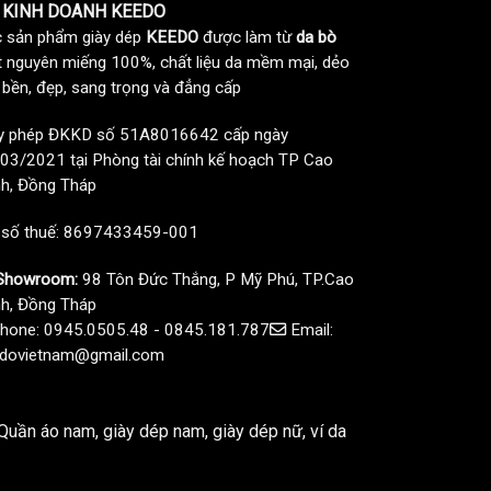
 KINH DOANH KEEDO
 sản phẩm giày dép
KEEDO
được làm từ
da bò
t nguyên miếng 100%, chất liệu da mềm mại, dẻo
, bền, đẹp, sang trọng và đẳng cấp
y phép ĐKKD số 51A8016642 cấp ngày
03/2021 tại Phòng tài chính kế hoạch TP Cao
h, Đồng Tháp
 số thuế: 8697433459-001
howroom:
98 Tôn Đức Thắng, P Mỹ Phú, TP.Cao
h, Đồng Tháp
hone: 0945.0505.48 - 0845.181.787
Email:
dovietnam@gmail.com
uần áo nam, giày dép nam, giày dép nữ, ví da