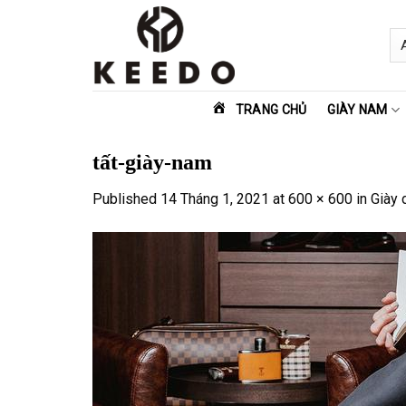
Skip
to
content
TRANG CHỦ
GIÀY NAM
tất-giày-nam
Published
14 Tháng 1, 2021
at
600 × 600
in
Giày 