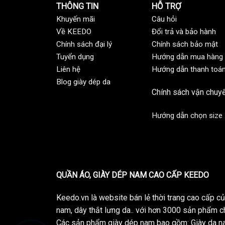
THÔNG TIN
HỖ TRỢ
Khuyến mãi
C
âu hỏi
Về KEEDO
Đổi trả và bảo hành
Chính sách đại lý
Chính sách bảo mật
Tuyển dụng
Hướng dẫn mua hàng
Liên hệ
Hướng dẫn thanh toá
Blog giày dép da
Chính sách vận chuy
Hướng dẫn chọn size
QUẦN ÁO, GIÀY DÉP NAM CAO CẤP KEEDO
Keedo.vn là website bán lẻ thời trang cao cấp 
nam, dây thắt lưng da.. với hơn 3000 sản phẩm c
Các sản phẩm giày dép nam bao gồm: Giày da na