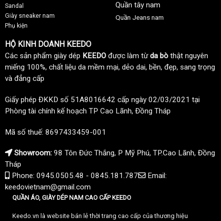
Quần tây nam
Sandal
Giày sneaker nam
Quần Jeans nam
Phụ kiện
HỘ KINH DOANH KEEDO
Các sản phẩm giày dép
KEEDO
được làm từ
da bò
thật nguyên
miếng 100%, chất liệu da mềm mại, dẻo dai, bền, đẹp, sang trọng
và đẳng cấp
Giấy phép ĐKKD số 51A8016642 cấp ngày 02/03/2021 tại
Phòng tài chính kế hoạch TP Cao Lãnh, Đồng Tháp
Mã số thuế: 8697433459-001
Showroom:
98 Tôn Đức Thắng, P Mỹ Phú, TP.Cao Lãnh, Đồng
Tháp
Phone: 0945.0505.48 - 0845.181.787
Email:
keedovietnam@gmail.com
QUẦN ÁO, GIÀY DÉP NAM CAO CẤP KEEDO
Keedo.vn là website bán lẻ thời trang cao cấp của thương hiệu