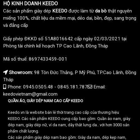
HỘ KINH DOANH KEEDO
Các sản phẩm giày dép
KEEDO
được làm từ
da bò
thật nguyên
miếng 100%, chất liệu da mềm mại, dẻo dai, bền, đẹp, sang trọng
và đẳng cấp
Giấy phép ĐKKD số 51A8016642 cấp ngày 02/03/2021 tại
Phòng tài chính kế hoạch TP Cao Lãnh, Đồng Tháp
Mã số thuế: 8697433459-001
Showroom:
98 Tôn Đức Thắng, P Mỹ Phú, TP.Cao Lãnh, Đồng
Tháp
Phone: 0945.0505.48 - 0845.181.787
Email:
keedovietnam@gmail.com
QUẦN ÁO, GIÀY DÉP NAM CAO CẤP KEEDO
Keedo.vn là website bán lẻ thời trang cao cấp của thương hiệu
KEEDO. Các sản phẩm KEEDO cung cấp bao gồm: Quần áo nam, giày
dép nam, giày dép nữ, ví da nam, dây thắt lưng da.. với hơn 3000 sản
phẩm chất lượng.
Các sản phẩm giày dép nam bao gồm: Giày da nam, dép kẹp nam,