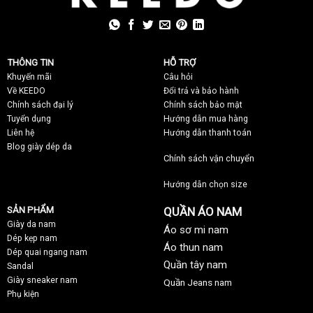
THÔNG TIN
HỖ TRỢ
Khuyến mãi
C
âu hỏi
Về KEEDO
Đổi trả và bảo hành
Chính sách đại lý
Chính sách bảo mật
Tuyển dụng
Hướng dẫn mua hàng
Liên hệ
Hướng dẫn thanh toán
Blog giày dép da
Chính sách vận chuyển
Hướng dẫn chọn size
SẢN PHẨM
QUẦN ÁO NAM
Giày da nam
Áo sơ mi nam
Dép kẹp nam
Áo thun nam
Dép quai ngang nam
Quần tây nam
Sandal
Giày sneaker nam
Quần Jeans nam
Phụ kiện