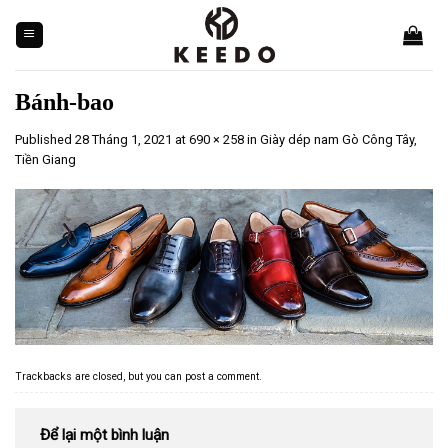
Skip
to
content
Bánh-bao
Published
28 Tháng 1, 2021
at
690 × 258
in
Giày dép nam Gò Công Tây,
Tiền Giang
Trackbacks are closed, but you can
post a comment
.
Để lại một bình luận