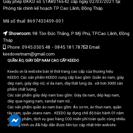
Giấy phép ĐKKD số 51A8016642 cấp ngày 02/03/2021 tại
Phòng tài chính kế hoạch TP Cao Lãnh, Đồng Tháp
Mã số thuế: 8697433459-001
Showroom:
98 Tôn Đức Thắng, P Mỹ Phú, TP.Cao Lãnh, Đồng
Tháp
Phone: 0945.0505.48 - 0845.181.787
Email:
keedovietnam@gmail.com
QUẦN ÁO, GIÀY DÉP NAM CAO CẤP KEEDO
Keedo.vn là website bán lẻ thời trang cao cấp của thương hiệu
KEEDO. Các sản phẩm KEEDO cung cấp bao gồm: Quần áo nam, giày
dép nam, giày dép nữ, ví da nam, dây thắt lưng da.. với hơn 3000 sản
phẩm chất lượng.
Các sản phẩm giày dép nam bao gồm: Giày da nam, dép kẹp nam,
dép quai ngang nam, sandal nam nữ...
Các sản phẩm quần áo nam bao gồm: Áo sơ mi, áo thun nam, quần
tây nam, quần Jeans nam... KEEDO áp dụng chế độ bảo hành 01 năm
cho sản phẩm, dịch vụ giao hàng COD miễn phí toàn quốc cùng nhiều
chương trình ưu đãi hấp dẫn được liên tục cập nhật trên website.