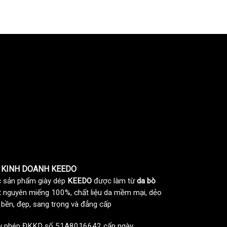
 KINH DOANH KEEDO
 sản phẩm giày dép
KEEDO
được làm từ
da bò
t nguyên miếng 100%, chất liệu da mềm mại, dẻo
, bền, đẹp, sang trọng và đẳng cấp
y phép ĐKKD số 51A8016642 cấp ngày