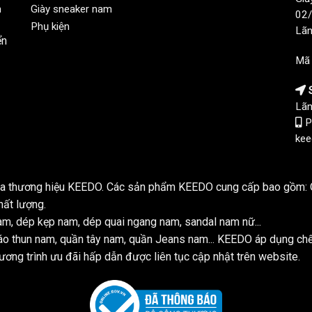
n
Giày sneaker nam
02/
Phụ kiện
Lãn
ển
Mã
S
Lãn
P
kee
của thương hiệu KEEDO. Các sản phẩm KEEDO cung cấp bao gồm: Q
hất lượng.
m, dép kẹp nam, dép quai ngang nam, sandal nam nữ...
o thun nam, quần tây nam, quần Jeans nam... KEEDO áp dụng ch
ơng trình ưu đãi hấp dẫn được liên tục cập nhật trên website.