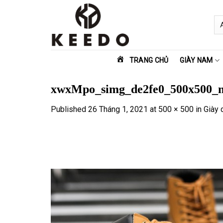
Skip
to
content
TRANG CHỦ
GIÀY NAM
xwxMpo_simg_de2fe0_500x500_
Published
26 Tháng 1, 2021
at
500 × 500
in
Giày 