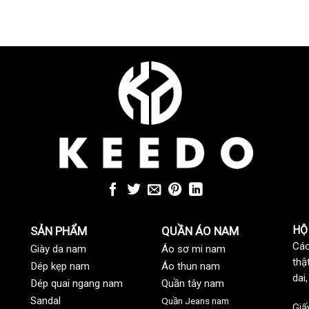
HỘ
SẢN PHẨM
QUẦN ÁO NAM
Các
Giày da nam
Áo sơ mi nam
thậ
Dép kẹp nam
Áo thun nam
dai
Dép quai ngang nam
Quần tây nam
Sandal
Quần Jeans nam
Giấ