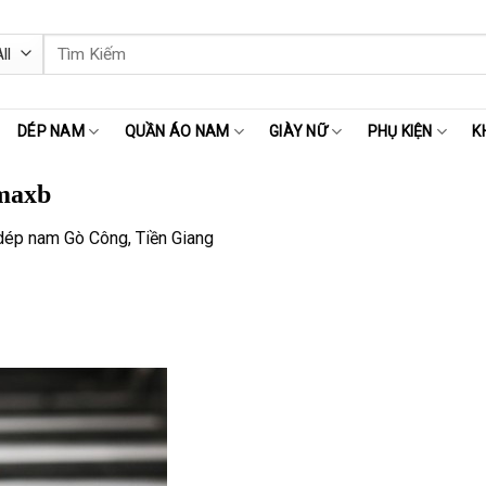
Tìm
kiếm:
DÉP NAM
QUẦN ÁO NAM
GIÀY NỮ
PHỤ KIỆN
K
maxb
dép nam Gò Công, Tiền Giang