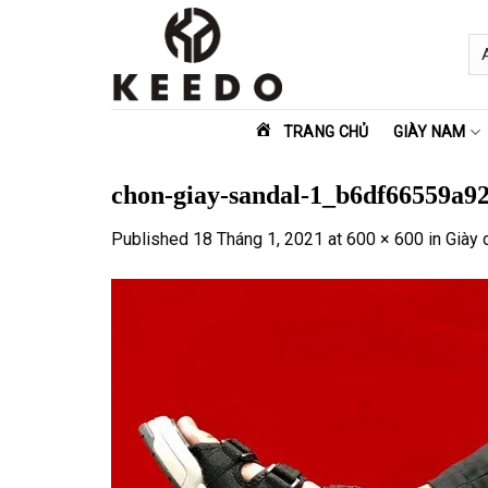
Skip
to
content
TRANG CHỦ
GIÀY NAM
chon-giay-sandal-1_b6df66559a9
Published
18 Tháng 1, 2021
at
600 × 600
in
Giày 