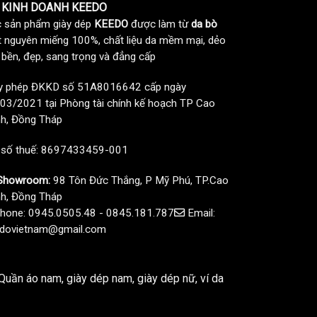
 KINH DOANH KEEDO
 sản phẩm giày dép
KEEDO
được làm từ
da bò
t nguyên miếng 100%, chất liệu da mềm mại, dẻo
, bền, đẹp, sang trọng và đẳng cấp
y phép ĐKKD số 51A8016642 cấp ngày
03/2021 tại Phòng tài chính kế hoạch TP Cao
h, Đồng Tháp
 số thuế: 8697433459-001
howroom:
98 Tôn Đức Thắng, P Mỹ Phú, TP.Cao
h, Đồng Tháp
hone: 0945.0505.48 - 0845.181.787
Email:
dovietnam@gmail.com
uần áo nam, giày dép nam, giày dép nữ, ví da