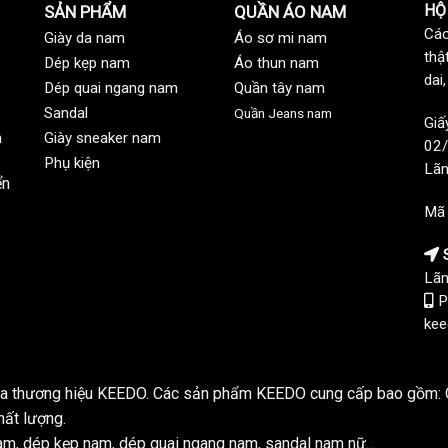
HỘ
SẢN PHẨM
QUẦN ÁO NAM
Các
Giày da nam
Áo sơ mi nam
thậ
Dép kẹp nam
Áo thun nam
dai
Dép quai ngang nam
Quần tây nam
Sandal
Quần Jeans nam
Giấ
n
Giày sneaker nam
02/
Phụ kiện
Lãn
ển
Mã
S
Lãn
P
kee
của thương hiệu KEEDO. Các sản phẩm KEEDO cung cấp bao gồm: Q
hất lượng.
m, dép kẹp nam, dép quai ngang nam, sandal nam nữ...