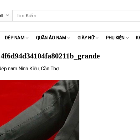
Tìm
kiếm:
DÉP NAM
QUẦN ÁO NAM
GIÀY NỮ
PHỤ KIỆN
K
24f6d94d34104fa80211b_grande
dép nam Ninh Kiều, Cần Thơ