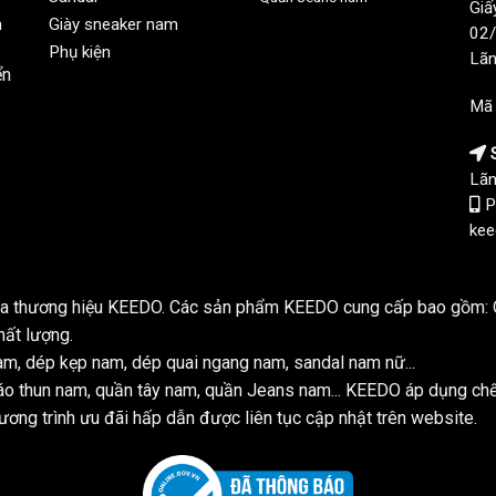
Giấ
n
Giày sneaker nam
02/
Phụ kiện
Lãn
ển
Mã
S
Lãn
P
kee
của thương hiệu KEEDO. Các sản phẩm KEEDO cung cấp bao gồm: Q
hất lượng.
m, dép kẹp nam, dép quai ngang nam, sandal nam nữ...
o thun nam, quần tây nam, quần Jeans nam... KEEDO áp dụng ch
ơng trình ưu đãi hấp dẫn được liên tục cập nhật trên website.