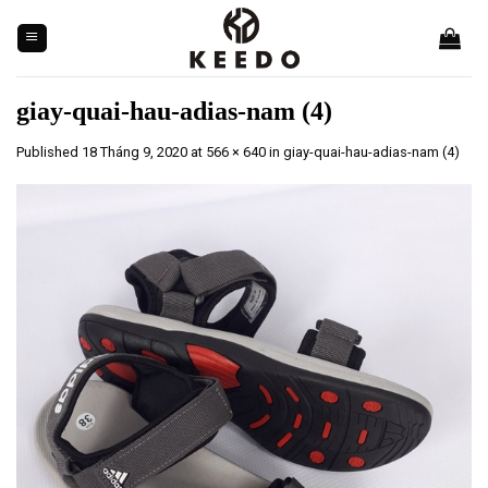
Skip
to
content
giay-quai-hau-adias-nam (4)
Published
18 Tháng 9, 2020
at
566 × 640
in
giay-quai-hau-adias-nam (4)