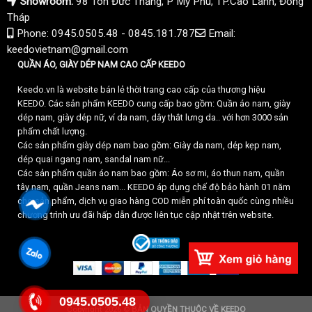
Showroom:
98 Tôn Đức Thắng, P Mỹ Phú, TP.Cao Lãnh, Đồng
Tháp
Phone: 0945.0505.48 - 0845.181.787
Email:
keedovietnam@gmail.com
QUẦN ÁO, GIÀY DÉP NAM CAO CẤP KEEDO
Keedo.vn là website bán lẻ thời trang cao cấp của thương hiệu
KEEDO. Các sản phẩm KEEDO cung cấp bao gồm: Quần áo nam, giày
dép nam, giày dép nữ, ví da nam, dây thắt lưng da.. với hơn 3000 sản
phẩm chất lượng.
Các sản phẩm giày dép nam bao gồm: Giày da nam, dép kẹp nam,
dép quai ngang nam, sandal nam nữ...
Các sản phẩm quần áo nam bao gồm: Áo sơ mi, áo thun nam, quần
tây nam, quần Jeans nam... KEEDO áp dụng chế độ bảo hành 01 năm
cho sản phẩm, dịch vụ giao hàng COD miễn phí toàn quốc cùng nhiều
chương trình ưu đãi hấp dẫn được liên tục cập nhật trên website.
0945.0505.48
Copyright 2026 ©
BẢN QUYỀN THUỘC VỀ KEEDO