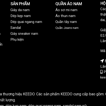
HỘ
SẢN PHẨM
QUẦN ÁO NAM
Các
Giày da nam
Áo sơ mi nam
thậ
Dép kẹp nam
Áo thun nam
dai
Dép quai ngang nam
Quần tây nam
Sandal
Quần Jeans nam
Giấ
n
Giày sneaker nam
02/
Phụ kiện
Lãn
ển
Mã
S
Lãn
P
kee
của thương hiệu KEEDO. Các sản phẩm KEEDO cung cấp bao gồm: Q
hất lượng.
m, dép kẹp nam, dép quai ngang nam, sandal nam nữ...