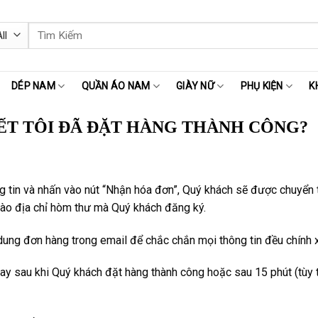
Tìm
kiếm:
DÉP NAM
QUẦN ÁO NAM
GIÀY NỮ
PHỤ KIỆN
K
ẾT TÔI ĐÃ ĐẶT HÀNG THÀNH CÔNG?
g tin và nhấn vào nút “Nhận hóa đơn”, Quý khách sẽ được chuyển 
ào địa chỉ hòm thư mà Quý khách đăng ký.
 dung đơn hàng trong email để chắc chắn mọi thông tin đều chính 
y sau khi Quý khách đặt hàng thành công hoặc sau 15 phút (tùy 