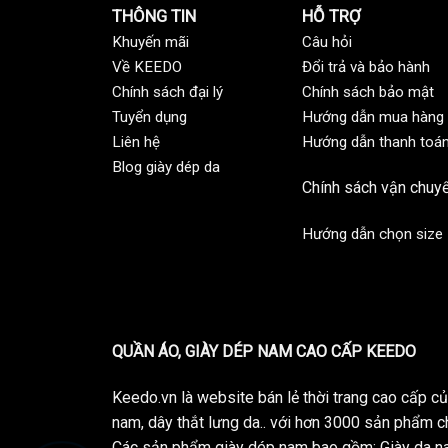
THÔNG TIN
HỖ TRỢ
Khuyến mãi
C
âu hỏi
Về KEEDO
Đổi trả và bảo hành
Chính sách đại lý
Chính sách bảo mật
Tuyển dụng
Hướng dẫn mua hàng
Liên hệ
Hướng dẫn thanh toá
Blog giày dép da
Chính sách vận chuy
Hướng dẫn chọn size
QUẦN ÁO, GIÀY DÉP NAM CAO CẤP KEEDO
Keedo.vn là website bán lẻ thời trang cao cấp 
nam, dây thắt lưng da.. với hơn 3000 sản phẩm c
Các sản phẩm giày dép nam bao gồm: Giày da na