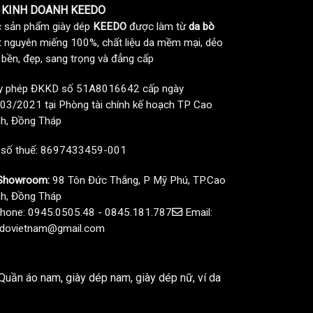
 KINH DOANH KEEDO
 sản phẩm giày dép
KEEDO
được làm từ
da bò
t nguyên miếng 100%, chất liệu da mềm mại, dẻo
, bền, đẹp, sang trọng và đẳng cấp
y phép ĐKKD số 51A8016642 cấp ngày
03/2021 tại Phòng tài chính kế hoạch TP Cao
h, Đồng Tháp
 số thuế: 8697433459-001
howroom:
98 Tôn Đức Thắng, P Mỹ Phú, TP.Cao
h, Đồng Tháp
hone: 0945.0505.48 - 0845.181.787
Email:
dovietnam@gmail.com
uần áo nam, giày dép nam, giày dép nữ, ví da