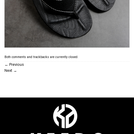
Both comments and trackbacks are currently closed.
←
Previous
Next
→