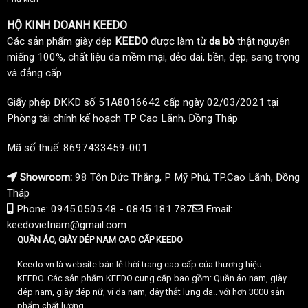
HỘ KINH DOANH KEEDO
Các sản phẩm giày dép
KEEDO
được làm từ
da bò
thật nguyên
miếng 100%, chất liệu da mềm mại, dẻo dai, bền, đẹp, sang trọng
và đẳng cấp
Giấy phép ĐKKD số 51A8016642 cấp ngày 02/03/2021 tại
Phòng tài chính kế hoạch TP Cao Lãnh, Đồng Tháp
Mã số thuế: 8697433459-001
Showroom:
98 Tôn Đức Thắng, P Mỹ Phú, TP.Cao Lãnh, Đồng
Tháp
Phone: 0945.0505.48 - 0845.181.787
Email:
keedovietnam@gmail.com
QUẦN ÁO, GIÀY DÉP NAM CAO CẤP KEEDO
Keedo.vn là website bán lẻ thời trang cao cấp của thương hiệu
KEEDO. Các sản phẩm KEEDO cung cấp bao gồm: Quần áo nam, giày
dép nam, giày dép nữ, ví da nam, dây thắt lưng da.. với hơn 3000 sản
phẩm chất lượng.