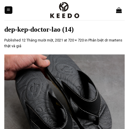
Skip
to
content
dep-kep-doctor-lao (14)
Published
12 Tháng mười một, 2021
at
720 × 720
in
Phân biệt dr martens
thật và giả