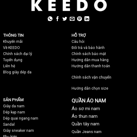
THÔNG TIN
HỖ TRỢ
Khuyến mãi
C
âu hỏi
Về KEEDO
Đổi trả và bảo hành
Chính sách đại lý
Chính sách bảo mật
Tuyển dụng
Hướng dẫn mua hàng
Liên hệ
Hướng dẫn thanh toán
Blog giày dép da
Chính sách vận chuyển
Hướng dẫn chọn size
SẢN PHẨM
QUẦN ÁO NAM
Giày da nam
Áo sơ mi nam
Dép kẹp nam
Áo thun nam
Dép quai ngang nam
Quần tây nam
Sandal
Giày sneaker nam
Quần Jeans nam
Phụ kiện