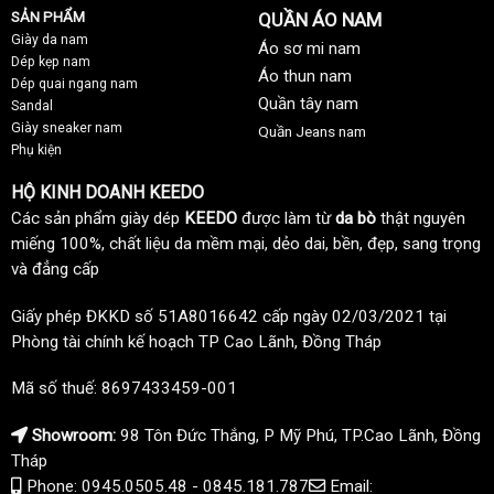
SẢN PHẨM
QUẦN ÁO NAM
Giày da nam
Áo sơ mi nam
Dép kẹp nam
Áo thun nam
Dép quai ngang nam
Quần tây nam
Sandal
Giày sneaker nam
Quần Jeans nam
Phụ kiện
HỘ KINH DOANH KEEDO
Các sản phẩm giày dép
KEEDO
được làm từ
da bò
thật nguyên
miếng 100%, chất liệu da mềm mại, dẻo dai, bền, đẹp, sang trọng
và đẳng cấp
Giấy phép ĐKKD số 51A8016642 cấp ngày 02/03/2021 tại
Phòng tài chính kế hoạch TP Cao Lãnh, Đồng Tháp
Mã số thuế: 8697433459-001
Showroom:
98 Tôn Đức Thắng, P Mỹ Phú, TP.Cao Lãnh, Đồng
Tháp
Phone: 0945.0505.48 - 0845.181.787
Email: