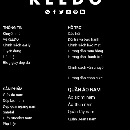
THÔNG TIN
HỖ TRỢ
Khuyến mãi
C
âu hỏi
Về KEEDO
Đổi trả và bảo hành
Chính sách đại lý
Chính sách bảo mật
Tuyển dụng
Hướng dẫn mua hàng
Liên hệ
Hướng dẫn thanh toán
Blog giày dép da
Chính sách vận chuyển
Hướng dẫn chọn size
SẢN PHẨM
QUẦN ÁO NAM
Giày da nam
Áo sơ mi nam
Dép kẹp nam
Áo thun nam
Dép quai ngang nam
Quần tây nam
Sandal
Giày sneaker nam
Quần Jeans nam
Phụ kiện