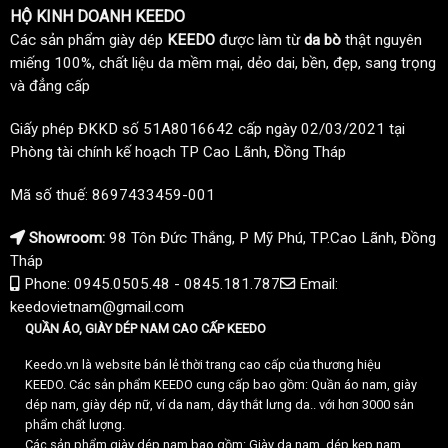
HỘ KINH DOANH KEEDO
Các sản phẩm giày dép
KEEDO
được làm từ
da bò
thật nguyên
miếng 100%, chất liệu da mềm mại, dẻo dai, bền, đẹp, sang trọng
và đẳng cấp
Giấy phép ĐKKD số 51A8016642 cấp ngày 02/03/2021 tại
Phòng tài chính kế hoạch TP Cao Lãnh, Đồng Tháp
Mã số thuế: 8697433459-001
Showroom:
98 Tôn Đức Thắng, P Mỹ Phú, TP.Cao Lãnh, Đồng
Tháp
Phone: 0945.0505.48 - 0845.181.787
Email:
keedovietnam@gmail.com
QUẦN ÁO, GIÀY DÉP NAM CAO CẤP KEEDO
Keedo.vn là website bán lẻ thời trang cao cấp của thương hiệu
KEEDO. Các sản phẩm KEEDO cung cấp bao gồm: Quần áo nam, giày
dép nam, giày dép nữ, ví da nam, dây thắt lưng da.. với hơn 3000 sản
phẩm chất lượng.
Các sản phẩm giày dép nam bao gồm: Giày da nam, dép kẹp nam,