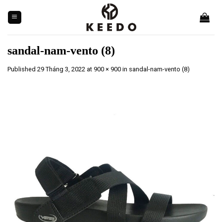
Skip
to
content
sandal-nam-vento (8)
Published
29 Tháng 3, 2022
at
900 × 900
in
sandal-nam-vento (8)