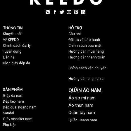
THÔNG TIN
HỖ TRỢ
Khuyến mãi
C
âu hỏi
Về KEEDO
Đổi trả và bảo hành
Chính sách đại lý
Chính sách bảo mật
Tuyển dụng
Hướng dẫn mua hàng
Liên hệ
Hướng dẫn thanh toán
Blog giày dép da
Chính sách vận chuyển
Hướng dẫn chọn size
SẢN PHẨM
QUẦN ÁO NAM
Giày da nam
Áo sơ mi nam
Dép kẹp nam
Áo thun nam
Dép quai ngang nam
Quần tây nam
Sandal
Giày sneaker nam
Quần Jeans nam
Phụ kiện