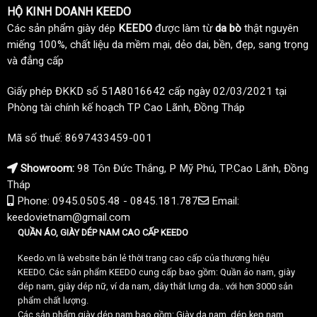
HỘ KINH DOANH KEEDO
Các sản phẩm giày dép
KEEDO
được làm từ
da bò
thật nguyên
miếng 100%, chất liệu da mềm mại, dẻo dai, bền, đẹp, sang trọng
và đẳng cấp
Giấy phép ĐKKD số 51A8016642 cấp ngày 02/03/2021 tại
Phòng tài chính kế hoạch TP Cao Lãnh, Đồng Tháp
Mã số thuế: 8697433459-001
Showroom:
98 Tôn Đức Thắng, P Mỹ Phú, TP.Cao Lãnh, Đồng
Tháp
Phone: 0945.0505.48 - 0845.181.787
Email:
keedovietnam@gmail.com
QUẦN ÁO, GIÀY DÉP NAM CAO CẤP KEEDO
Keedo.vn là website bán lẻ thời trang cao cấp của thương hiệu
KEEDO. Các sản phẩm KEEDO cung cấp bao gồm: Quần áo nam, giày
dép nam, giày dép nữ, ví da nam, dây thắt lưng da.. với hơn 3000 sản
phẩm chất lượng.
Các sản phẩm giày dép nam bao gồm: Giày da nam, dép kẹp nam,