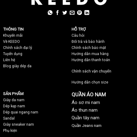
THÔNG TIN
HỖ TRỢ
Khuyến mãi
C
âu hỏi
Về KEEDO
Đổi trả và bảo hành
Chính sách đại lý
Chính sách bảo mật
Tuyển dụng
Hướng dẫn mua hàng
Liên hệ
Hướng dẫn thanh toán
Blog giày dép da
Chính sách vận chuyển
Hướng dẫn chọn size
SẢN PHẨM
QUẦN ÁO NAM
Giày da nam
Áo sơ mi nam
Dép kẹp nam
Áo thun nam
Dép quai ngang nam
Quần tây nam
Sandal
Giày sneaker nam
Quần Jeans nam
Phụ kiện