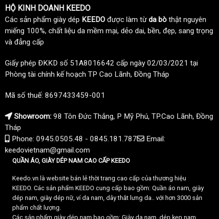
HỘ KINH DOANH KEEDO
Các sản phẩm giày dép
KEEDO
được làm từ
da bò
thật nguyên
miếng 100%, chất liệu da mềm mại, dẻo dai, bền, đẹp, sang trọng
và đẳng cấp
Giấy phép ĐKKD số 51A8016642 cấp ngày 02/03/2021 tại
Phòng tài chính kế hoạch TP Cao Lãnh, Đồng Tháp
Mã số thuế: 8697433459-001
Showroom:
98 Tôn Đức Thắng, P Mỹ Phú, TP.Cao Lãnh, Đồng
Tháp
Phone: 0945.0505.48 - 0845.181.787
Email:
keedovietnam@gmail.com
QUẦN ÁO, GIÀY DÉP NAM CAO CẤP KEEDO
Keedo.vn là website bán lẻ thời trang cao cấp của thương hiệu
KEEDO. Các sản phẩm KEEDO cung cấp bao gồm: Quần áo nam, giày
dép nam, giày dép nữ, ví da nam, dây thắt lưng da.. với hơn 3000 sản
phẩm chất lượng.
Các sản phẩm giày dép nam bao gồm: Giày da nam, dép kẹp nam,