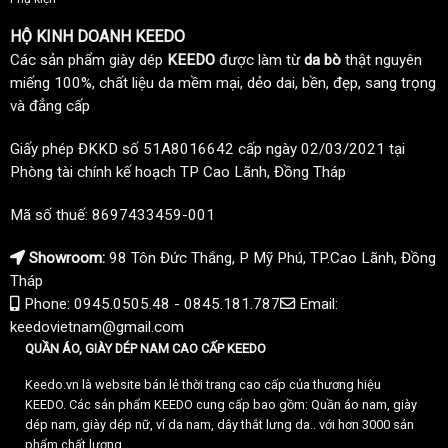
HỘ KINH DOANH KEEDO
Các sản phẩm giày dép
KEEDO
được làm từ
da bò
thật nguyên
miếng 100%, chất liệu da mềm mại, dẻo dai, bền, đẹp, sang trọng
và đẳng cấp
Giấy phép ĐKKD số 51A8016642 cấp ngày 02/03/2021 tại
Phòng tài chính kế hoạch TP Cao Lãnh, Đồng Tháp
Mã số thuế: 8697433459-001
Showroom:
98 Tôn Đức Thắng, P Mỹ Phú, TP.Cao Lãnh, Đồng
Tháp
Phone: 0945.0505.48 - 0845.181.787
Email:
keedovietnam@gmail.com
QUẦN ÁO, GIÀY DÉP NAM CAO CẤP KEEDO
Keedo.vn là website bán lẻ thời trang cao cấp của thương hiệu
KEEDO. Các sản phẩm KEEDO cung cấp bao gồm: Quần áo nam, giày
dép nam, giày dép nữ, ví da nam, dây thắt lưng da.. với hơn 3000 sản
phẩm chất lượng.