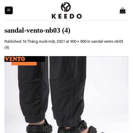
Skip
to
content
sandal-vento-nb03 (4)
Published
16 Tháng mười một, 2021
at
900 × 900
in
sandal-vento-nb03
(4)