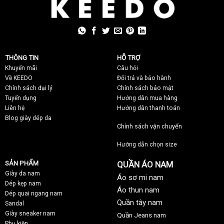
THÔNG TIN
HỖ TRỢ
Khuyến mãi
C
âu hỏi
Về KEEDO
Đổi trả và bảo hành
Chính sách đại lý
Chính sách bảo mật
Tuyển dụng
Hướng dẫn mua hàng
Liên hệ
Hướng dẫn thanh toán
Blog giày dép da
Chính sách vận chuyển
Hướng dẫn chọn size
SẢN PHẨM
QUẦN ÁO NAM
Giày da nam
Áo sơ mi nam
Dép kẹp nam
Áo thun nam
Dép quai ngang nam
Quần tây nam
Sandal
Giày sneaker nam
Quần Jeans nam
Phụ kiện