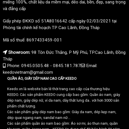
miếng 100%, chất liệu da mềm mại, dẻo dai, bền, đẹp, sang trọng
và đẳng cấp
Giấy phép ĐKKD số 51A8016642 cấp ngày 02/03/2021 tại
Phòng tài chính kế hoạch TP Cao Lãnh, Đồng Tháp
Mã số thuế: 8697433459-001
Showroom:
98 Tôn Đức Thắng, P Mỹ Phú, TP.Cao Lãnh, Đồng
Tháp
Phone: 0945.0505.48 - 0845.181.787
Email:
keedovietnam@gmail.com
QUẦN ÁO, GIÀY DÉP NAM CAO CẤP KEEDO
Keedo.vn là website bán lẻ thời trang cao cấp của thương hiệu
KEEDO. Các sản phẩm KEEDO cung cấp bao gồm: Quần áo nam, giày
dép nam, giày dép nữ, ví da nam, dây thắt lưng da.. với hơn 3000 sản
phẩm chất lượng.
Các sản phẩm giày dép nam bao gồm: Giày da nam, dép kẹp nam,
dép quai ngang nam, sandal nam nữ...
Các sản phẩm quần áo nam bao gồm: Áo sơ mi, áo thun nam, quần