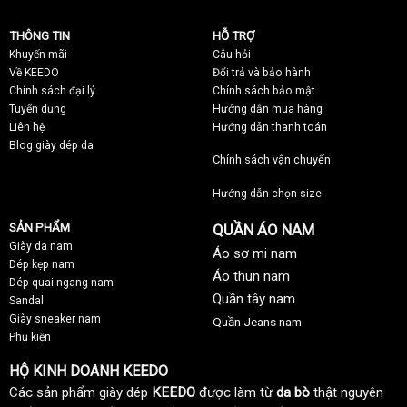
THÔNG TIN
HỖ TRỢ
Khuyến mãi
C
âu hỏi
Về KEEDO
Đổi trả và bảo hành
Chính sách đại lý
Chính sách bảo mật
Tuyển dụng
Hướng dẫn mua hàng
Liên hệ
Hướng dẫn thanh toán
Blog giày dép da
Chính sách vận chuyển
Hướng dẫn chọn size
SẢN PHẨM
QUẦN ÁO NAM
Giày da nam
Áo sơ mi nam
Dép kẹp nam
Áo thun nam
Dép quai ngang nam
Quần tây nam
Sandal
Giày sneaker nam
Quần Jeans nam
Phụ kiện
HỘ KINH DOANH KEEDO
Các sản phẩm giày dép
KEEDO
được làm từ
da bò
thật nguyên