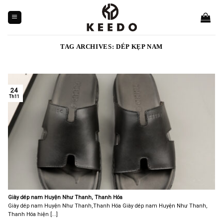
Skip
to
content
TAG ARCHIVES:
DÉP KẸP NAM
24
Th11
Giày dép nam Huyện Như Thanh, Thanh Hóa
Giày dép nam Huyện Như Thanh,Thanh Hóa Giày dép nam Huyện Như Thanh,
Thanh Hóa hiện [...]