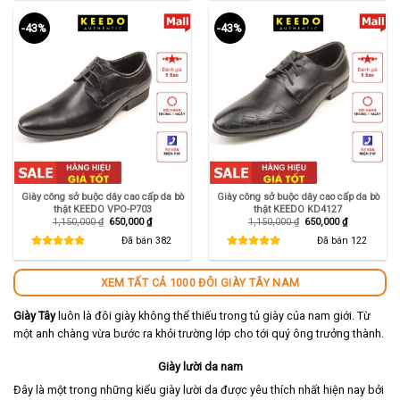
-43%
-43%
Giày công sở buộc dây cao cấp da bò
Giày công sở buộc dây cao cấp da bò
thật KEEDO VPO-P703
thật KEEDO KD4127
Giá
Giá
Giá
Giá
1,150,000
₫
650,000
₫
1,150,000
₫
650,000
₫
gốc
hiện
gốc
hiện
là:
tại
là:
tại
Đã bán
382
Đã bán
122
1,150,000 ₫.
là:
1,150,000 ₫.
là:
650,000 ₫.
650,000 ₫.
XEM TẤT CẢ 1000 ĐÔI GIÀY TÂY NAM
Giày Tây
luôn là đôi giày không thể thiếu trong tủ giày của nam giới. Từ
một anh chàng vừa bước ra khỏi trường lớp cho tới quý ông trưởng thành.
Giày lười da nam
Đây là một trong những kiểu giày lười da được yêu thích nhất hiện nay bởi