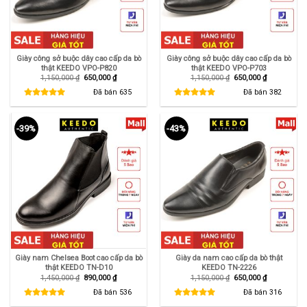
Giày công sở buộc dây cao cấp da bò
Giày công sở buộc dây cao cấp da bò
thật KEEDO VPO-P820
thật KEEDO VPO-P703
Giá
Giá
Giá
Giá
1,150,000
₫
650,000
₫
1,150,000
₫
650,000
₫
gốc
hiện
gốc
hiện
là:
tại
là:
tại
Đã bán
635
Đã bán
382
1,150,000 ₫.
là:
1,150,000 ₫.
là:
650,000 ₫.
650,000 ₫.
-39%
-43%
Giày nam Chelsea Boot cao cấp da bò
Giày da nam cao cấp da bò thật
thật KEEDO TN-D10
KEEDO TN-2226
Giá
Giá
Giá
Giá
1,450,000
₫
890,000
₫
1,150,000
₫
650,000
₫
gốc
hiện
gốc
hiện
là:
tại
là:
tại
Đã bán
536
Đã bán
316
1,450,000 ₫.
là:
1,150,000 ₫.
là:
890,000 ₫.
650,000 ₫.