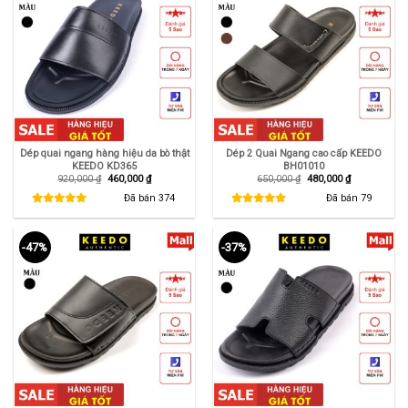
Dép quai ngang hàng hiệu da bò thật
Dép 2 Quai Ngang cao cấp KEEDO
KEEDO KD365
BH01010
Giá
Giá
Giá
Giá
920,000
₫
460,000
₫
650,000
₫
480,000
₫
gốc
hiện
gốc
hiện
là:
tại
là:
tại
Đã bán
374
Đã bán
79
920,000 ₫.
là:
650,000 ₫.
là:
460,000 ₫.
480,000 ₫.
-47%
-37%