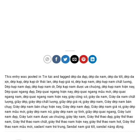
This entry was posted in
Tin tức
and tagged
dép da đẹp
,
dép da nam
,
dép da tốt
,
dép da
xịn
,
dép kẹp
,
dép kẹp dr thái lan
,
dép kẹp giá rẻ
,
dép kẹp nam
,
dép kẹp nam chất lương
,
Dép kẹp nam dẹp
,
dép kẹp nam dr
,
Dép kẹp nam được ưa chuộng
,
dép kẹp nam hiện nay
,
Dép quai ngang đẹp
,
Dép quai ngang hiện nay
,
dép quai ngang mẫu mới
,
dép quai
ngang nam
,
dép quai ngang nam hiện nay
,
giày công sở
,
giày da nam
,
Giày da nam chất
lượng
,
giầy dép
,
giày dép chất lượng
,
giầy dép giá rẻ
,
giày dép nam
,
Giày dép nam bán
chạy
,
Giày dép nam bán chạy hiện nay
,
Giày dép nam đẹp
,
Giày dép nam giá rẻ
,
giày dép
nam mẫu mới
,
giày dép nam nữ
,
giày dép nam uy tính
,
giầy dép quai ngang
,
Giày lười
nam đẹp
,
Giày lười nam được ưa chuộng
,
giày tây nam
,
Giày thể thao đẹp
,
giày thể thao
nam
,
Giày thể thao nam chất
,
giày thể thao nam hiện nay
,
giày thể thao nam hot
,
Giày thể
thao nam mẫu mới
,
sadanl nam trẻ trung
,
Sandal nam giá tốt
,
sandal năng động
.