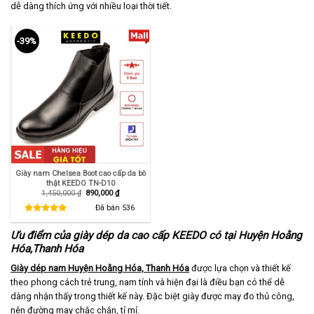
dễ dàng thích ứng với nhiều loại thời tiết.
-39%
Giày nam Chelsea Boot cao cấp da bò
thật KEEDO TN-D10
Giá
Giá
1,450,000
₫
890,000
₫
gốc
hiện
là:
tại
Đã bán
536
1,450,000 ₫.
là:
890,000 ₫.
Ưu điểm của giày dép da cao cấp KEEDO có tại Huyện Hoằng
Hóa,Thanh Hóa
Giày dép nam Huyện Hoằng Hóa, Thanh Hóa
được lựa chọn và thiết kế
theo phong cách trẻ trung, nam tính và hiện đại là điều bạn có thể dễ
dàng nhận thấy trong thiết kế này. Đặc biệt giày được may đo thủ công,
nên đường may chắc chắn, tỉ mỉ.