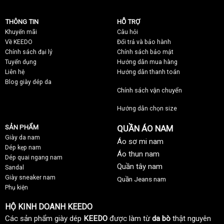
THÔNG TIN
HỖ TRỢ
Khuyến mãi
C
âu hỏi
Về KEEDO
Đổi trả và bảo hành
Chính sách đại lý
Chính sách bảo mật
Tuyển dụng
Hướng dẫn mua hàng
Liên hệ
Hướng dẫn thanh toán
Blog giày dép da
Chính sách vận chuyển
Hướng dẫn chọn size
SẢN PHẨM
QUẦN ÁO NAM
Giày da nam
Áo sơ mi nam
Dép kẹp nam
Áo thun nam
Dép quai ngang nam
Quần tây nam
Sandal
Giày sneaker nam
Quần Jeans nam
Phụ kiện
HỘ KINH DOANH KEEDO
Các sản phẩm giày dép
KEEDO
được làm từ
da bò
thật nguyên