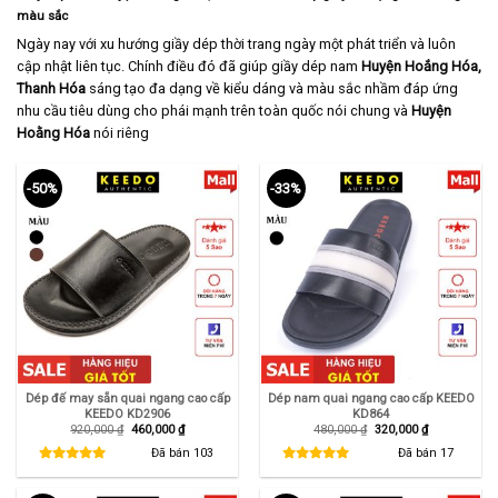
màu sắc
Ngày nay với xu hướng giầy dép thời trang ngày một phát triển và luôn
cập nhật liên tục. Chính điều đó đã giúp giầy dép nam
Huyện Hoắng Hóa,
Thanh Hóa
sáng tạo đa dạng về kiểu dáng và màu sắc nhầm đáp ứng
nhu cầu tiêu dùng cho phái mạnh trên toàn quốc nói chung và
Huyện
Hoằng Hóa
nói riêng
-50%
-33%
Dép đế may sẵn quai ngang cao cấp
Dép nam quai ngang cao cấp KEEDO
KEEDO KD2906
KD864
Giá
Giá
Giá
Giá
920,000
₫
460,000
₫
480,000
₫
320,000
₫
gốc
hiện
gốc
hiện
là:
tại
là:
tại
Đã bán
103
Đã bán
17
920,000 ₫.
là:
480,000 ₫.
là:
460,000 ₫.
320,000 ₫.