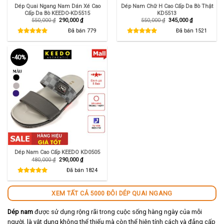
Dép Quai Ngang Nam Dán Xé Cao
Dép Nam Chữ H Cao Cấp Da Bò Thật
Cấp Da Bò KEEDO-KD5515
KD5513
Giá
Giá
Giá
Giá
550,000
₫
290,000
₫
550,000
₫
345,000
₫
gốc
hiện
gốc
hiện
là:
tại
là:
tại
Đã bán
779
Đã bán
1521
550,000 ₫.
là:
550,000 ₫.
là:
290,000 ₫.
345,000 ₫.
-40%
Dép Nam Cao Cấp KEEDO KD0505
Giá
Giá
480,000
₫
290,000
₫
gốc
hiện
là:
tại
Đã bán
1824
480,000 ₫.
là:
290,000 ₫.
XEM TẤT CẢ 5000 ĐÔI DÉP QUAI NGANG
Dép nam
được sử dụng rộng rãi trong cuộc sống hàng ngày của mỗi
người, là vật dụng không thể thiếu mà còn thể hiện tính cách và đẳng cấp