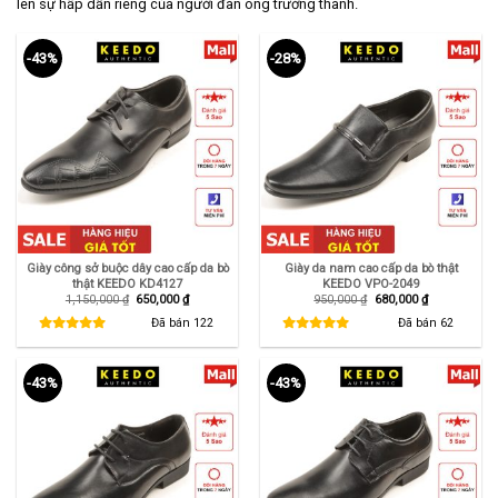
lên sự hấp dẫn riêng của người đàn ông trưởng thành.
-43%
-28%
Giày công sở buộc dây cao cấp da bò
Giày da nam cao cấp da bò thật
thật KEEDO KD4127
KEEDO VPO-2049
Giá
Giá
Giá
Giá
1,150,000
₫
650,000
₫
950,000
₫
680,000
₫
gốc
hiện
gốc
hiện
là:
tại
là:
tại
Đã bán
122
Đã bán
62
1,150,000 ₫.
là:
950,000 ₫.
là:
650,000 ₫.
680,000 ₫.
-43%
-43%