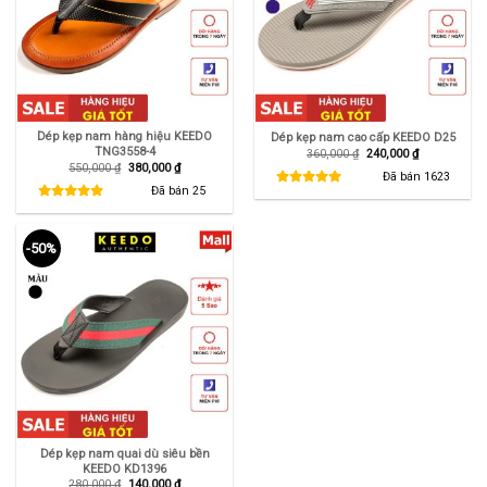
Dép kẹp nam hàng hiệu KEEDO
Dép kẹp nam cao cấp KEEDO D25
TNG3558-4
Giá
Giá
360,000
₫
240,000
₫
gốc
hiện
Giá
Giá
550,000
₫
380,000
₫
là:
tại
Đã bán
1623
gốc
hiện
360,000 ₫.
là:
là:
tại
Đã bán
25
240,000 ₫.
550,000 ₫.
là:
380,000 ₫.
-50%
Dép kẹp nam quai dù siêu bền
KEEDO KD1396
Giá
Giá
280,000
₫
140,000
₫