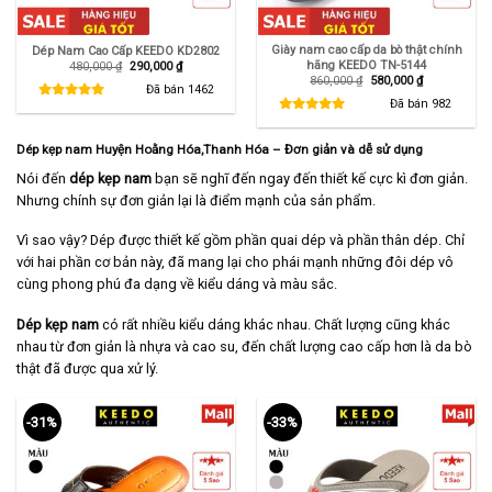
Giày nam cao cấp da bò thật chính
Dép Nam Cao Cấp KEEDO KD2802
hãng KEEDO TN-5144
Giá
Giá
480,000
₫
290,000
₫
gốc
hiện
Giá
Giá
860,000
₫
580,000
₫
là:
tại
Đã bán
1462
gốc
hiện
480,000 ₫.
là:
là:
tại
Đã bán
982
290,000 ₫.
860,000 ₫.
là:
580,000 ₫.
Dép kẹp nam Huyện Hoằng Hóa,Thanh Hóa – Đơn giản và dễ sử dụng
Nói đến
dép kẹp nam
bạn sẽ nghĩ đến ngay đến thiết kế cực kì đơn giản.
Nhưng chính sự đơn giản lại là điểm mạnh của sản phẩm.
Vì sao vậy? Dép được thiết kế gồm phần quai dép và phần thân dép. Chỉ
với hai phần cơ bản này, đã mang lại cho phái mạnh những đôi dép vô
cùng phong phú đa dạng về kiểu dáng và màu sắc.
Dép kẹp nam
có rất nhiều kiểu dáng khác nhau. Chất lượng cũng khác
nhau từ đơn giản là nhựa và cao su, đến chất lượng cao cấp hơn là da bò
thật đã được qua xử lý.
-31%
-33%