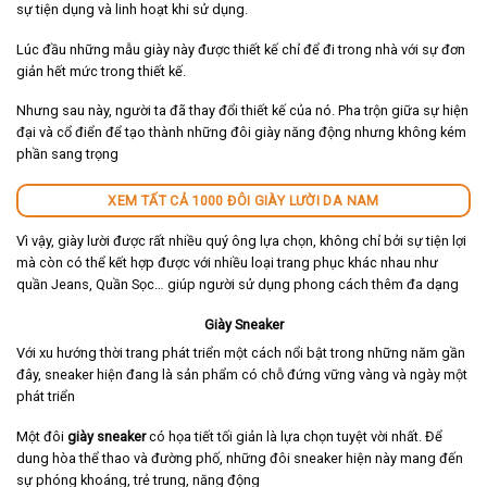
sự tiện dụng và linh hoạt khi sử dụng.
Lúc đầu những mẫu giày này được thiết kế chỉ để đi trong nhà với sự đơn
giản hết mức trong thiết kế.
Nhưng sau này, người ta đã thay đổi thiết kế của nó. Pha trộn giữa sự hiện
đại và cổ điển để tạo thành những đôi giày năng động nhưng không kém
phần sang trọng
XEM TẤT CẢ 1000 ĐÔI GIÀY LƯỜI DA NAM
Vì vậy, giày lười được rất nhiều quý ông lựa chọn, không chỉ bởi sự tiện lợi
mà còn có thể kết hợp được với nhiều loại trang phục khác nhau như
quần Jeans, Quần Sọc… giúp người sử dụng phong cách thêm đa dạng
Giày Sneaker
Với xu hướng thời trang phát triển một cách nổi bật trong những năm gần
đây, sneaker hiện đang là sản phẩm có chỗ đứng vững vàng và ngày một
phát triển
Một đôi
giày sneaker
có họa tiết tối giản là lựa chọn tuyệt vời nhất. Để
dung hòa thể thao và đường phố, những đôi sneaker hiện này mang đến
sự phóng khoáng, trẻ trung, năng động