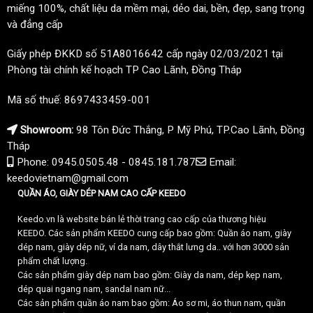
miếng 100%, chất liệu da mềm mại, dẻo dai, bền, đẹp, sang trọng
và đẳng cấp
Giấy phép ĐKKD số 51A8016642 cấp ngày 02/03/2021 tại
Phòng tài chính kế hoạch TP Cao Lãnh, Đồng Tháp
Mã số thuế: 8697433459-001
Showroom:
98 Tôn Đức Thắng, P Mỹ Phú, TP.Cao Lãnh, Đồng
Tháp
Phone: 0945.0505.48 - 0845.181.787
Email:
keedovietnam@gmail.com
QUẦN ÁO, GIÀY DÉP NAM CAO CẤP KEEDO
Keedo.vn là website bán lẻ thời trang cao cấp của thương hiệu
KEEDO. Các sản phẩm KEEDO cung cấp bao gồm: Quần áo nam, giày
dép nam, giày dép nữ, ví da nam, dây thắt lưng da.. với hơn 3000 sản
phẩm chất lượng.
Các sản phẩm giày dép nam bao gồm: Giày da nam, dép kẹp nam,
dép quai ngang nam, sandal nam nữ...
Các sản phẩm quần áo nam bao gồm: Áo sơ mi, áo thun nam, quần