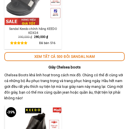
Sandal Keedo chính hãng KEEDO
KDX24
Giá
Giá
390,000
₫
280,000
₫
gốc
hiện
là:
tại
Đã bán
516
390,000 ₫.
là:
280,000 ₫.
XEM TẤT CẢ 500 ĐÔI SANDAL NAM
Giày Chelsea boots
Chelsea Boots khá linh hoạt trong cách mix đồ. Chúng có thể đi cùng với
cả những bộ Âu phục trang trọng và trang phục hàng ngày. Hầu hết nam
giới đều rất yêu thích sự tiện lợi mà loại giày nam này mang lại. Cùng một
đôi giày, bạn có thể mix cùng quần jean hoặc quần âu, thật tiện lợi phải
không nào!
-39%