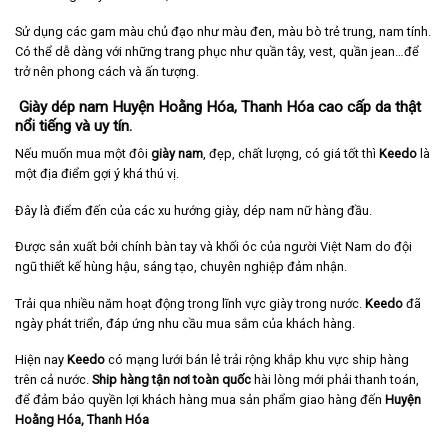
Sử dụng các gam màu chủ đạo như màu đen, màu bò trẻ trung, nam tính.
Có thể dễ dàng với những trang phục như quần tây, vest, quần jean…để
trở nên phong cách và ấn tượng.
Giày dép nam Huyện Hoằng Hóa, Thanh Hóa cao cấp da thật
nổi tiếng và uy tín.
Nếu muốn mua một đôi
giày nam
, đẹp, chất lượng, có giá tốt thì
Keedo
là
một địa điểm gợi ý khá thú vị.
Đây là điểm đến của các xu hướng giày, dép nam nữ hàng đầu.
Được sản xuất bởi chính bàn tay và khối óc của người Việt Nam do đội
ngũ thiết kế hùng hậu, sáng tạo, chuyên nghiệp đảm nhận.
Trải qua nhiều năm hoạt động trong lĩnh vực giày trong nước.
Keedo
đã
ngày phát triển, đáp ứng nhu cầu mua sắm của khách hàng.
Hiện nay
Keedo
có mạng lưới bán lẻ trải rộng khắp khu vực ship hàng
trên cả nước.
Ship hàng tận nơi toàn quốc
hài lòng mới phải thanh toán,
để đảm bảo quyền lợi khách hàng mua sản phẩm giao hàng đến
Huyện
Hoằng Hóa, Thanh Hóa