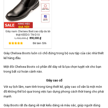
Giày nam Chelsea Boot cao cấp da bò
thật KEEDO TN-D10
Giá
Giá
1,450,000
₫
890,000
₫
gốc
hiện
là:
tại
Đã bán
536
1,450,000 ₫.
là:
890,000 ₫.
Giày Chelsea Boots luôn có chỗ đứng trong bộ sưu tập của các nhà thiết
kế hàng đầu.
Một đôi Chelsea Boots có phần đế dày sẽ là lựa chọn tuyệt vời cho bạn
trong bất cứ hoàn cảnh nào.
Giày cao cổ
Với sự lịch lãm, nam tính trong từng thiết kế, giày cao cổ vẫn là một món
đồ không thể bỏ qua trong việc tạo dựng phong cách thời trang cho phái
mạnh.
Giày Boots rất đa dạng về mặt kiểu dáng và màu sắc, giúp người dùng