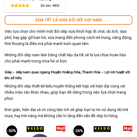
gốc
hiện
là:
tại
Đã bán
4852
280,000 ₫.
là:
140,000 ₫.
XEM TẤT CẢ 3000 ĐÔI DÉP KẸP NAM
Việc lựa chọn cho mình một đôi dép vừa thích hợp đi chơi, du lịch, dạo
phố, hay gặp gỡ bạn bè, vừa mang đến phong cách trẻ trung, năng động,
thời thượng là điều mà phái mạnh luôn quan tâm
Những đôi dép nam làm bằng chất liệu da tốt sẽ là lựa chọn hoàn hảo
cho phái mạnh trong mùa hè oi bức
Giày – dép nam quai ngang Huyện Hoằng Hóa, Thanh Hóa – Lợi ích tuyệt vời
khi sở hữu
Những đôi dép thiết kế kiểu truyền thống kết hợp với hiện đại cùng với
nhiều màu sắc khác nhau, giúp bạn dễ dàng trong việc lựa chọn trang
phục
Đơn giản, hiện đại và vô cùng tiện ích sẽ giúp bạn tự tin sử dụng dù trời
mưa, hay trời nắng mà không cần lo lắng đến vấn đề dép bị hỏng.
-50%
-26%