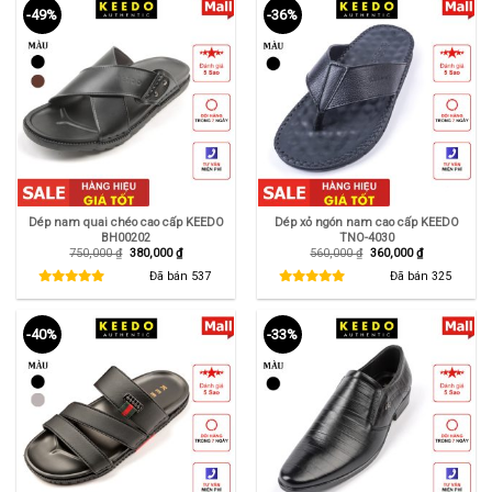
-49%
-36%
Dép nam quai chéo cao cấp KEEDO
Dép xỏ ngón nam cao cấp KEEDO
BH00202
TNO-4030
Giá
Giá
Giá
Giá
750,000
₫
380,000
₫
560,000
₫
360,000
₫
gốc
hiện
gốc
hiện
là:
tại
là:
tại
Đã bán
537
Đã bán
325
750,000 ₫.
là:
560,000 ₫.
là:
380,000 ₫.
360,000 ₫.
-40%
-33%