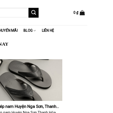
0
₫
HUYẾN MÃI
BLOG
LIÊN HỆ
NAY
dép nam Huyện Nga Sơn, Thanh
ép nam Huyện Nga Sơn,Thanh Hóa