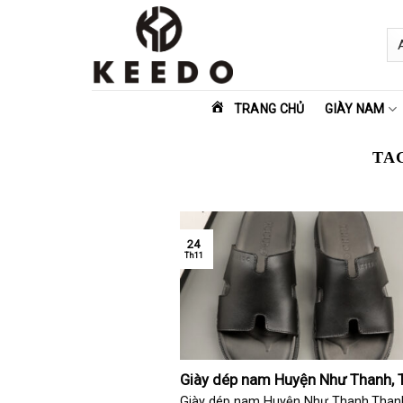
Skip
to
content
TRANG CHỦ
GIÀY NAM
TA
24
Th11
Giày dép nam Huyện Như Thanh, 
Hóa
Giày dép nam Huyện Như Thanh,Than