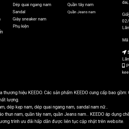
dai
Dép quai ngang nam
Quần tây nam
Sandal
Quần Jeans nam
Giấ
n
Giày sneaker nam
02/
Phụ kiện
Lãn
ển
Mã
S
Lãn
P
kee
của thương hiệu KEEDO. Các sản phẩm KEEDO cung cấp bao gồm: Q
hất lượng.
m, dép kẹp nam, dép quai ngang nam, sandal nam nữ...
o thun nam, quần tây nam, quần Jeans nam... KEEDO áp dụng ch
ơng trình ưu đãi hấp dẫn được liên tục cập nhật trên website.