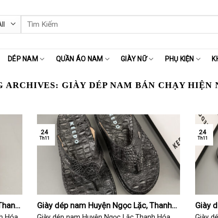
Tìm
kiếm:
DÉP NAM
QUẦN ÁO NAM
GIÀY NỮ
PHỤ KIỆN
K
G ARCHIVES:
GIÀY DÉP NAM BÁN CHẠY HIỆN 
24
24
Th11
Th11
Thanh
Giày dép nam Huyện Ngọc Lặc, Thanh
Giày 
Hóa
Hóa
h Hóa
Giày dép nam Huyện Ngọc Lặc,Thanh Hóa
Giày d