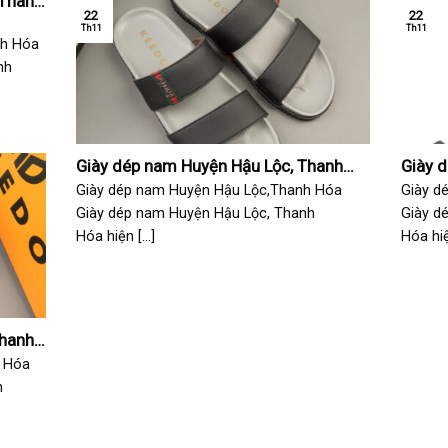
 Thanh
22
22
Th11
Th11
nh Hóa
nh
Giày dép nam Huyện Hậu Lộc, Thanh
Giày 
Hóa
Hóa
Giày dép nam Huyện Hậu Lộc,Thanh Hóa
Giày d
Giày dép nam Huyện Hậu Lộc, Thanh
Giày d
Hóa hiện [...]
Hóa hiện
Thanh
 Hóa
h