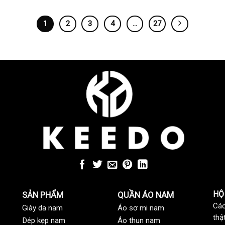
1
2
3
4
…
27
HỘ
SẢN PHẨM
QUẦN ÁO NAM
Các
Giày da nam
Áo sơ mi nam
thậ
Dép kẹp nam
Áo thun nam