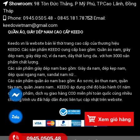
Showroom:
98 Tôn Đức Thắng, P Mỹ Phú, TP.Cao Lãnh, Đồng
Tháp
Phone: 0945.0505.48 - 0845.181.787
Email:
keedovietnam@gmail.com
QUẦN ÁO, GIÀY DÉP NAM CAO CẤP KEEDO
Keedo.vn là website bán lẻ thời trang cao cấp của thương hiệu
KEEDO. Các sản phẩm KEEDO cung cấp bao gồm: Quần áo nam, giày
dép nam, giày dép nữ, ví da nam, dây thắt lưng da.. với hơn 3000 sản
phẩm chất lượng.
Các sản phẩm giày dép nam bao gồm: Giày da nam, dép kẹp nam,
dép quai ngang nam, sandal nam nữ...
Các sản phẩm quần áo nam bao gồm: Áo sơ mi, áo thun nam, quần
tây nam, quần Jeans nam... KEEDO áp dụng chế độ bảo hành 01 năm
cho sản phẩm, dịch vụ giao hàng COD miễn phí toàn quốc cùng nhiều
chương trình ưu đãi hấp dẫn được liên tục cập nhật trên website.
0945.0505.48