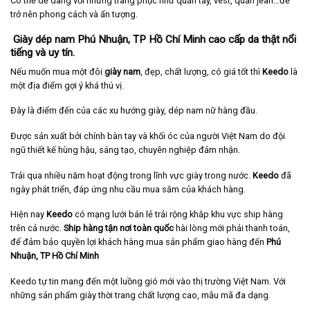
Có thể dễ dàng với những trang phục như quần tây, vest, quần jean…để
trở nên phong cách và ấn tượng.
Giày dép nam Phú Nhuận, TP Hồ Chí Minh cao cấp da thật nổi
tiếng và uy tín.
Nếu muốn mua một đôi
giày nam
, đẹp, chất lượng, có giá tốt thì
Keedo
là
một địa điểm gợi ý khá thú vị.
Đây là điểm đến của các xu hướng giày, dép nam nữ hàng đầu.
Được sản xuất bởi chính bàn tay và khối óc của người Việt Nam do đội
ngũ thiết kế hùng hậu, sáng tạo, chuyên nghiệp đảm nhận.
Trải qua nhiều năm hoạt động trong lĩnh vực giày trong nước.
Keedo
đã
ngày phát triển, đáp ứng nhu cầu mua sắm của khách hàng.
Hiện nay
Keedo
có mạng lưới bán lẻ trải rộng khắp khu vực ship hàng
trên cả nước.
Ship hàng tận nơi toàn quốc
hài lòng mới phải thanh toán,
để đảm bảo quyền lợi khách hàng mua sản phẩm giao hàng đến
Phú
Nhuận
, TP Hồ Chí Minh
Keedo tự tin mang đến một luồng gió mới vào thị trường Việt Nam. Với
những sản phẩm giày thời trang chất lượng cao, mẫu mã đa dạng.