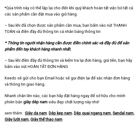
*Qúa trình này có thể lặp lại cho đến khi quý khách hoàn tất việc bỏ tất cả
các sản phẩm cần đặt mua vào giỏ hàng.
– Sau khi đã chọn được sản phẩm cần mua, bạn bấm vào nút THANH
TOÁN và điền đầy đủ thông tin cá nhân bảng thông tin
* Thông tin người nhận hàng cần được điền chính xác và đầy đủ để sản
phẩm đến tay khách hàng nhanh nhất.
– Sau khi điền đầy đủ thông tin và kiểm tra lại đơn hàng, giá tiền, bạn hãy
bấm vào nút HOÀN TẤT ĐƠN HÀNG
Keedo sẽ gửi cho bạn Email hoặc sẽ gọi điện lại để xác nhận đơn hàng
và thông tin giao hàng.
Nhanh chân lên nào, các bạn hãy đặt hàng ngay để sở hữu cho mình
phiên bản
giày dép nam
siêu đẹp chất lượng này nhé!
xem thêm:
Giày da nam
.
Dép kẹp nam
.
Dép quai ngang nam
.
Sandal nam,
Giày lười nam,
Giày thể thao nam