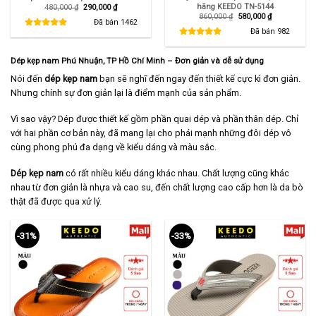
hãng KEEDO TN-5144
Giá
Giá
480,000
₫
290,000
₫
gốc
hiện
Giá
Giá
860,000
₫
580,000
₫
là:
tại
Đã bán
1462
gốc
hiện
480,000 ₫.
là:
là:
tại
Đã bán
982
290,000 ₫.
860,000 ₫.
là:
580,000 ₫.
Dép kẹp nam Phú Nhuận
, TP Hồ Chí Minh
– Đơn giản và dễ sử dụng
Nói đến
dép kẹp nam
bạn sẽ nghĩ đến ngay đến thiết kế cực kì đơn giản.
Nhưng chính sự đơn giản lại là điểm mạnh của sản phẩm.
Vì sao vậy? Dép được thiết kế gồm phần quai dép và phần thân dép. Chỉ
với hai phần cơ bản này, đã mang lại cho phái mạnh những đôi dép vô
cùng phong phú đa dạng về kiểu dáng và màu sắc.
Dép kẹp nam
có rất nhiều kiểu dáng khác nhau. Chất lượng cũng khác
nhau từ đơn giản là nhựa và cao su, đến chất lượng cao cấp hơn là da bò
thật đã được qua xử lý.
-31%
-33%