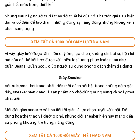
giản hết mức trong thiết kế.
Nhưng sau này, người ta đã thay đổi thiết kế của nó. Pha trộn giữa sự hiện
đại và cổ điển để tạo thành những đôi giày năng động nhưng không kém
phần sang trọng
XEM TẤT CẢ 1000 ĐÔI GIÀY LƯỜI DA NAM
Vì vậy, giày lười được rất nhiều quý ông lựa chọn, không chỉ bởi sự tiện lợi
mà còn có thể kết hợp được với nhiều loại trang phục khác nhau như
quần Jeans, Quần Sọc… giúp người sử dụng phong cách thêm đa dạng
Giày Sneaker
Với xu hướng thời trang phát triển một cách nổi bật trong những năm gần
đây, sneaker hiện đang là sản phẩm có chỗ đứng vững vàng và ngày một
phát triển
Một đôi
giày sneaker
có họa tiết tối giản là lựa chọn tuyệt vời nhất. Để
dung hòa thể thao và đường phố, những đôi sneaker hiện này mang đến
sự phóng khoáng, trẻ trung, năng động
XEM TẤT CẢ 1000 ĐÔI GIÀY THỂ THAO NAM