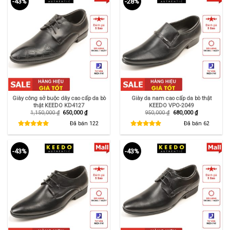
-43%
-28%
Giày công sở buộc dây cao cấp da bò
Giày da nam cao cấp da bò thật
thật KEEDO KD4127
KEEDO VPO-2049
Giá
Giá
Giá
Giá
1,150,000
₫
650,000
₫
950,000
₫
680,000
₫
gốc
hiện
gốc
hiện
là:
tại
là:
tại
Đã bán
122
Đã bán
62
1,150,000 ₫.
là:
950,000 ₫.
là:
650,000 ₫.
680,000 ₫.
-43%
-43%