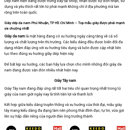
Dép nam hiện đang được trưng bày tại shop, nhận được sự đón nhận, sử
dụng và yêu thích rất lớn từ phái mạnh không chỉ ở địa phường mà lan
rộng trên toàn quốc.
Giày dép da nam Phú Nhuận
, TP Hồ Chí Minh
– Top mẫu giày được phái mạnh
ưa chuộng nhất
Giày da nam
là mặt hàng đang có xu hướng ngày càng tăng về cả số
lượng và chất lượng trên thị trường. Các kiểu dáng đều được biến đổi đa
dạng nhầm đáp ứng với xu hướng tiêu dụng và luôn được cập nhật liên
tục theo đúng xu hướng giầy dép hiện này
Để bắt kịp xu hướng, các bạn hãy lựa chọn cho mình những đôi giày da
nam đang được săn đón nhiều nhát hiện nay.
Giày Tây nam
Giày Tây nam
đang đáp ứng rất tốt hai tiêu chí quan trọng nhất trong tủ
giày của nam giới ngày nay là tính tiện lợi và thanh lịch
Kết hơp giữa kiểu dáng truyền thống và xu hướng của thời đại, mẫu giày
tây mang kiểu dáng đa đạng làm nên phong thái đĩnh đạc, tự tin, vừa gợi
lên sự hấp dẫn riêng của người đàn ông trưởng thành.