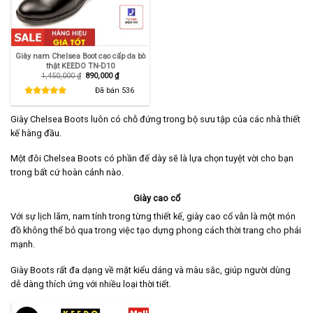
Giày nam Chelsea Boot cao cấp da bò
thật KEEDO TN-D10
Giá
Giá
1,450,000
₫
890,000
₫
gốc
hiện
là:
tại
Đã bán
536
1,450,000 ₫.
là:
890,000 ₫.
Giày Chelsea Boots luôn có chỗ đứng trong bộ sưu tập của các nhà thiết
kế hàng đầu.
Một đôi Chelsea Boots có phần đế dày sẽ là lựa chọn tuyệt vời cho bạn
trong bất cứ hoàn cảnh nào.
Giày cao cổ
Với sự lịch lãm, nam tính trong từng thiết kế, giày cao cổ vẫn là một món
đồ không thể bỏ qua trong việc tạo dựng phong cách thời trang cho phái
mạnh.
Giày Boots rất đa dạng về mặt kiểu dáng và màu sắc, giúp người dùng
dễ dàng thích ứng với nhiều loại thời tiết.