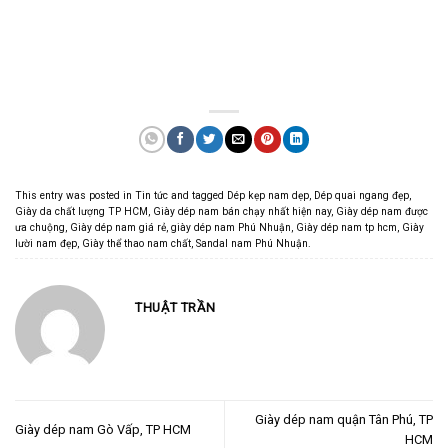
This entry was posted in
Tin tức
and tagged
Dép kẹp nam dẹp
,
Dép quai ngang đẹp
,
Giày da chất lượng TP HCM
,
Giày dép nam bán chạy nhất hiện nay
,
Giày dép nam được
ưa chuộng
,
Giày dép nam giá rẻ
,
giày dép nam Phú Nhuận
,
Giày dép nam tp hcm
,
Giày
lười nam đẹp
,
Giày thể thao nam chất
,
Sandal nam Phú Nhuận
.
THUẬT TRẦN
Giày dép nam quận Tân Phú, TP
Giày dép nam Gò Vấp, TP HCM
HCM