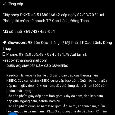
và đẳng cấp
Giấy phép ĐKKD số 51A8016642 cấp ngày 02/03/2021 tại
Phòng tài chính kế hoạch TP Cao Lãnh, Đồng Tháp
Mã số thuế: 8697433459-001
Showroom:
98 Tôn Đức Thắng, P Mỹ Phú, TP.Cao Lãnh, Đồng
Tháp
Phone: 0945.0505.48 - 0845.181.787
Email:
keedovietnam@gmail.com
QUẦN ÁO, GIÀY DÉP NAM CAO CẤP KEEDO
Keedo.vn là website bán lẻ thời trang cao cấp của thương hiệu
KEEDO. Các sản phẩm KEEDO cung cấp bao gồm: Quần áo nam, giày
dép nam, giày dép nữ, ví da nam, dây thắt lưng da.. với hơn 3000 sản
phẩm chất lượng.
Các sản phẩm giày dép nam bao gồm: Giày da nam, dép kẹp nam,
dép quai ngang nam, sandal nam nữ...
Các sản phẩm quần áo nam bao gồm: Áo sơ mi, áo thun nam, quần
tây nam, quần Jeans nam... KEEDO áp dụng chế độ bảo hành 01 năm