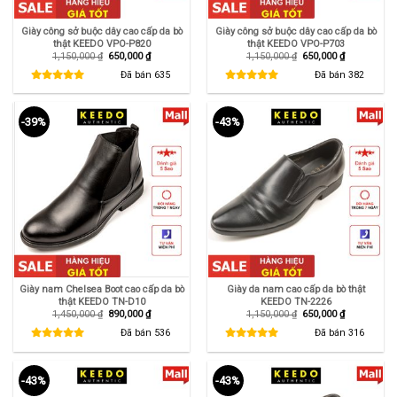
Giày công sở buộc dây cao cấp da bò
Giày công sở buộc dây cao cấp da bò
thật KEEDO VPO-P820
thật KEEDO VPO-P703
Giá
Giá
Giá
Giá
1,150,000
₫
650,000
₫
1,150,000
₫
650,000
₫
gốc
hiện
gốc
hiện
là:
tại
là:
tại
Đã bán
635
Đã bán
382
1,150,000 ₫.
là:
1,150,000 ₫.
là:
650,000 ₫.
650,000 ₫.
-39%
-43%
Giày nam Chelsea Boot cao cấp da bò
Giày da nam cao cấp da bò thật
thật KEEDO TN-D10
KEEDO TN-2226
Giá
Giá
Giá
Giá
1,450,000
₫
890,000
₫
1,150,000
₫
650,000
₫
gốc
hiện
gốc
hiện
là:
tại
là:
tại
Đã bán
536
Đã bán
316
1,450,000 ₫.
là:
1,150,000 ₫.
là:
890,000 ₫.
650,000 ₫.
-43%
-43%