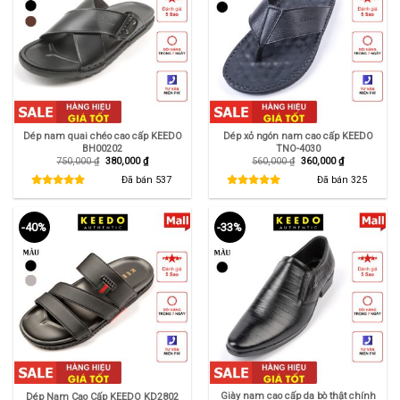
Dép nam quai chéo cao cấp KEEDO
Dép xỏ ngón nam cao cấp KEEDO
BH00202
TNO-4030
Giá
Giá
Giá
Giá
750,000
₫
380,000
₫
560,000
₫
360,000
₫
gốc
hiện
gốc
hiện
là:
tại
là:
tại
Đã bán
537
Đã bán
325
750,000 ₫.
là:
560,000 ₫.
là:
380,000 ₫.
360,000 ₫.
-40%
-33%
Giày nam cao cấp da bò thật chính
Dép Nam Cao Cấp KEEDO KD2802