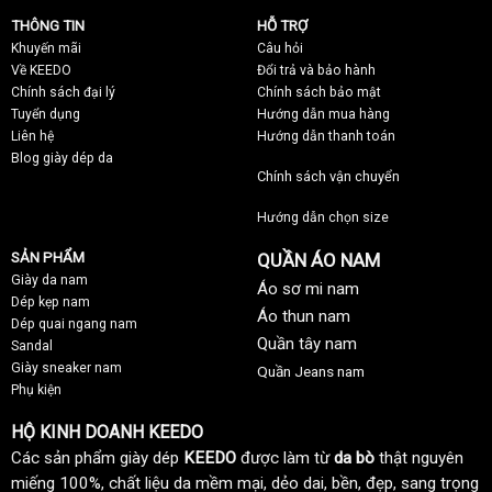
THÔNG TIN
HỖ TRỢ
Khuyến mãi
C
âu hỏi
Về KEEDO
Đổi trả và bảo hành
Chính sách đại lý
Chính sách bảo mật
Tuyển dụng
Hướng dẫn mua hàng
Liên hệ
Hướng dẫn thanh toán
Blog giày dép da
Chính sách vận chuyển
Hướng dẫn chọn size
SẢN PHẨM
QUẦN ÁO NAM
Giày da nam
Áo sơ mi nam
Dép kẹp nam
Áo thun nam
Dép quai ngang nam
Quần tây nam
Sandal
Giày sneaker nam
Quần Jeans nam
Phụ kiện
HỘ KINH DOANH KEEDO
Các sản phẩm giày dép
KEEDO
được làm từ
da bò
thật nguyên
miếng 100%, chất liệu da mềm mại, dẻo dai, bền, đẹp, sang trọng