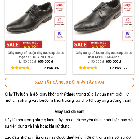
Giày công sở buộc dây cao cấp da bò
Giày công sở buộc dây cao cấp da bò
thật KEEDO VPO-P703
thật KEEDO KD4127
Giá
Giá
Giá
Giá
1,150,000
₫
650,000
₫
1,150,000
₫
650,000
₫
gốc
hiện
gốc
hiện
là:
tại
là:
tại
Đã bán
382
Đã bán
122
1,150,000 ₫.
là:
1,150,000 ₫.
là:
650,000 ₫.
650,000 ₫.
XEM TẤT CẢ 1000 ĐÔI GIÀY TÂY NAM
Giày Tây
luôn là đôi giày không thể thiếu trong tủ giày của nam giới. Từ
một anh chàng vừa bước ra khỏi trường lớp cho tới quý ông trưởng thành.
Giày lười da nam
Đây là một trong những kiểu giày lười da được yêu thích nhất hiện nay bởi
sự tiện dụng và linh hoạt khi sử dụng.
Lúc đầu những mẫu giày này được thiết kế chỉ để đi trong nhà với sự đơn