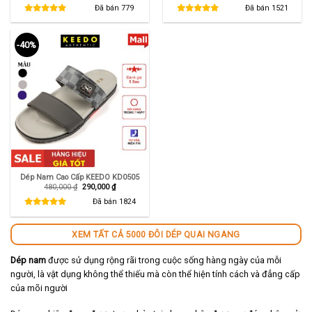
là:
tại
là:
tại
Đã bán
779
Đã bán
1521
550,000 ₫.
là:
550,000 ₫.
là:
290,000 ₫.
345,000 ₫.
-40%
Dép Nam Cao Cấp KEEDO KD0505
Giá
Giá
480,000
₫
290,000
₫
gốc
hiện
là:
tại
Đã bán
1824
480,000 ₫.
là:
290,000 ₫.
XEM TẤT CẢ 5000 ĐÔI DÉP QUAI NGANG
Dép nam
được sử dụng rộng rãi trong cuộc sống hàng ngày của mỗi
người, là vật dụng không thể thiếu mà còn thể hiện tính cách và đẳng cấp
của mõi người