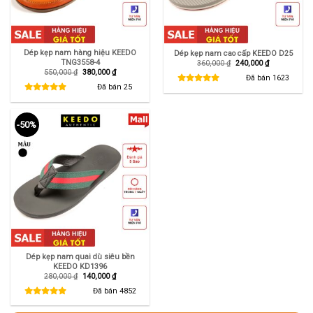
Dép kẹp nam hàng hiệu KEEDO
Dép kẹp nam cao cấp KEEDO D25
TNG3558-4
Giá
Giá
360,000
₫
240,000
₫
gốc
hiện
Giá
Giá
550,000
₫
380,000
₫
là:
tại
Đã bán
1623
gốc
hiện
360,000 ₫.
là:
là:
tại
Đã bán
25
240,000 ₫.
550,000 ₫.
là:
380,000 ₫.
-50%
Dép kẹp nam quai dù siêu bền
KEEDO KD1396
Giá
Giá
280,000
₫
140,000
₫
gốc
hiện
là:
tại
Đã bán
4852
280,000 ₫.
là:
140,000 ₫.