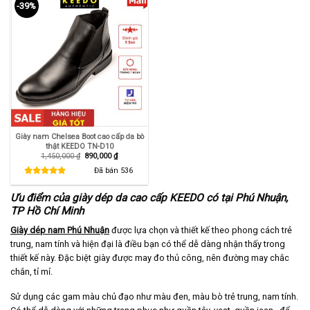
-39%
Giày nam Chelsea Boot cao cấp da bò
thật KEEDO TN-D10
Giá
Giá
1,450,000
₫
890,000
₫
gốc
hiện
là:
tại
Đã bán
536
1,450,000 ₫.
là:
890,000 ₫.
Ưu điểm của giày dép da cao cấp KEEDO có tại Phú Nhuận,
TP Hồ Chí Minh
Giày dép nam Phú Nhuận
được lựa chọn và thiết kế theo phong cách trẻ
trung, nam tính và hiện đại là điều bạn có thể dễ dàng nhận thấy trong
thiết kế này. Đặc biệt giày được may đo thủ công, nên đường may chắc
chắn, tỉ mỉ.
Sử dụng các gam màu chủ đạo như màu đen, màu bò trẻ trung, nam tính.