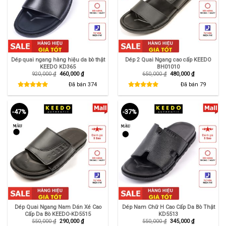
Dép quai ngang hàng hiệu da bò thật
Dép 2 Quai Ngang cao cấp KEEDO
KEEDO KD365
BH01010
Giá
Giá
Giá
Giá
920,000
₫
460,000
₫
650,000
₫
480,000
₫
gốc
hiện
gốc
hiện
là:
tại
là:
tại
Đã bán
374
Đã bán
79
920,000 ₫.
là:
650,000 ₫.
là:
460,000 ₫.
480,000 ₫.
-47%
-37%
Dép Quai Ngang Nam Dán Xé Cao
Dép Nam Chữ H Cao Cấp Da Bò Thật
Cấp Da Bò KEEDO-KD5515
KD5513
Giá
Giá
Giá
Giá
550,000
₫
290,000
₫
550,000
₫
345,000
₫
gốc
hiện
gốc
hiện