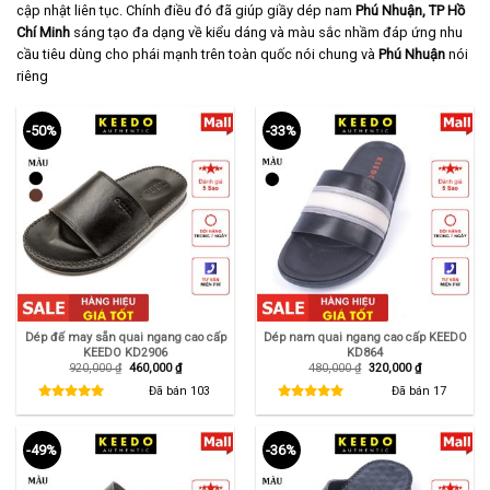
cập nhật liên tục. Chính điều đó đã giúp giầy dép nam
Phú Nhuận, TP Hồ
Chí Minh
sáng tạo đa dạng về kiểu dáng và màu sắc nhầm đáp ứng nhu
cầu tiêu dùng cho phái mạnh trên toàn quốc nói chung và
Phú Nhuận
nói
riêng
-50%
-33%
Dép đế may sẵn quai ngang cao cấp
Dép nam quai ngang cao cấp KEEDO
KEEDO KD2906
KD864
Giá
Giá
Giá
Giá
920,000
₫
460,000
₫
480,000
₫
320,000
₫
gốc
hiện
gốc
hiện
là:
tại
là:
tại
Đã bán
103
Đã bán
17
920,000 ₫.
là:
480,000 ₫.
là:
460,000 ₫.
320,000 ₫.
-49%
-36%