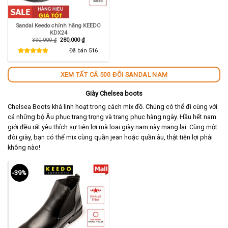
Sandal Keedo chính hãng KEEDO
KDX24
Giá
Giá
390,000
₫
280,000
₫
gốc
hiện
là:
tại
Đã bán
516
390,000 ₫.
là:
280,000 ₫.
XEM TẤT CẢ 500 ĐÔI SANDAL NAM
Giày Chelsea boots
Chelsea Boots khá linh hoạt trong cách mix đồ. Chúng có thể đi cùng với
cả những bộ Âu phục trang trọng và trang phục hàng ngày. Hầu hết nam
giới đều rất yêu thích sự tiện lợi mà loại giày nam này mang lại. Cùng một
đôi giày, bạn có thể mix cùng quần jean hoặc quần âu, thật tiện lợi phải
không nào!
-39%