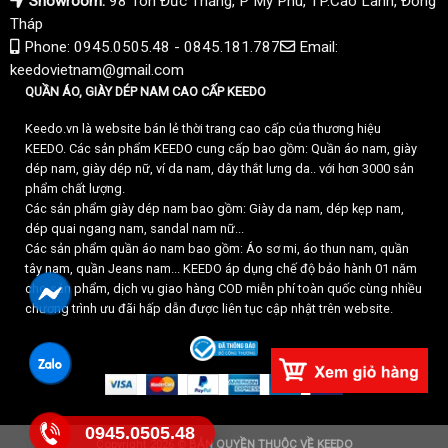
Showroom:
98 Tôn Đức Thắng, P Mỹ Phú, TP.Cao Lãnh, Đồng
Tháp
Phone: 0945.0505.48 - 0845.181.787
Email:
keedovietnam@gmail.com
QUẦN ÁO, GIÀY DÉP NAM CAO CẤP KEEDO
Keedo.vn là website bán lẻ thời trang cao cấp của thương hiệu
KEEDO. Các sản phẩm KEEDO cung cấp bao gồm: Quần áo nam, giày
dép nam, giày dép nữ, ví da nam, dây thắt lưng da.. với hơn 3000 sản
phẩm chất lượng.
Các sản phẩm giày dép nam bao gồm: Giày da nam, dép kẹp nam,
dép quai ngang nam, sandal nam nữ...
Các sản phẩm quần áo nam bao gồm: Áo sơ mi, áo thun nam, quần
tây nam, quần Jeans nam... KEEDO áp dụng chế độ bảo hành 01 năm
cho sản phẩm, dịch vụ giao hàng COD miễn phí toàn quốc cùng nhiều
chương trình ưu đãi hấp dẫn được liên tục cập nhật trên website.
0945.0505.48
Copyright 2026 ©
BẢN QUYỀN THUỘC VỀ KEEDO