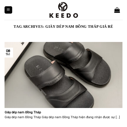
Skip
to
content
TAG ARCHIVES:
GIÀY DÉP NAM ĐỒNG THÁP GIÁ RẺ
08
Th1
Giày dép nam Đồng Tháp
Giày dép nam Đồng Tháp Giày dép nam Đồng Tháp hiện đang nhận được sự [...]